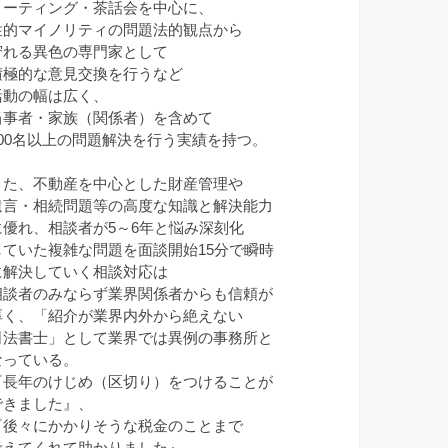
ミーティング・茶話会を中心に、
性的マイノリティの問題法的観点から
守れる異色の専門家として
積極的な意見交換を行うなど
活動の幅は広く、
当事者・家族（関係者）を含めて
100名以上の問題解決を行う実績を持つ。
また、不動産を中心とした財産管理や
遺言・相続問題等の高度な知識と解決能力
に優れ、相談者が5～6年と悩み深刻化
していた複雑な問題を面談開始15分で瞬時
に解決していく相談対応は
相談者のみならず業界関係者からも信頼が
厚く、「紹介が業界内外から絶えない
司法書士」として業界では異例の事務所と
なっている。
『長年のけじめ（区切り）をつけることが
できました』、
『後々にかかりそうな税金のことまで
考えてくれて助かりました』、