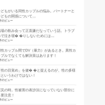
子どもがいる同性カップルの悩み。パートナーと
子どもの関係について…
件のビュー
職場の飲み会って正直嫌だなっていう話。トラブ
ルで泣き寝� �りしないためには…
件のビュー
同性カップル間でDV（暴力）があるとき。異性カ
ップルでなくても解決策はあります！
件のビュー
「性の目覚め」を健� �と捉えるのが、性の多様
性というわけではない！
件のビュー
震災の時。性被害の表沙汰になっていない部分に
も要注意！
件のビュー