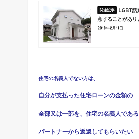
LGBT
意することがあり
2018年2月11日
住宅の名義人でない方は、
自分が支払った
住宅ローンの金額の
全部又は一部を、住宅
の名義人である
パートナーから返還して
もらいたい