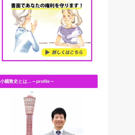
小國敦史とは…～profile～