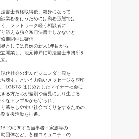
司法書士資格取得後、親身になって
相談業務を行うためには勤務形態では
なく、フットワーク軽く相談者に
寄り添える独立系司法書士しかないと
研修期間中に確信。
業界としては異例の新人1年目から
独立開業し、地元神戸に司法書士事務所を
設立。
「現代社会の歪んだジェンダー観を
ぶち壊す」という力強いメッセージを旗印
に、LGBTをはじめとしたマイナー社会に
生きる方たちが差別や偏見により生じる
様々なトラブルから守られ、
より暮らしやすい社会づくりをするための
法務支援活動を推進。
LGBTQに関する当事者・家族等の
自助団体など、各種コミュニティの