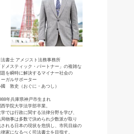
司法書士 アメジスト法務事務所
「ドメスティック・パートナー」の複雑な
問題を瞬時に解決するマイナー社会の
リーガルサポーター
小國 敦史（おぐに・あつし）
1988年兵庫県神戸市生まれ
関西学院大学法学部卒業。
大学では行政に関する法律分野を学び、
結局物事は多数で決められ少数派が取り
残される日本の現状を危惧し、市民目線の
法律家になるべく司法書士を目指す。