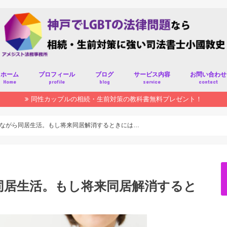
ホーム
プロフィール
ブログ
サービス内容
お問い合わせ
Home
profile
blog
service
contact
同性カップルの相続・生前対策の教科書無料プレゼント！
ながら同居生活。もし将来同居解消するときには…
同居生活。もし将来同居解消すると