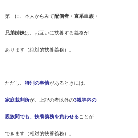
第一に、本人からみて
配偶者・直系血族・
兄弟姉妹
は、お互いに扶養する義務が
あります（絶対的扶養義務）。
ただし、
特別の事情
があるときには、
家庭裁判所
が、上記の者以外の
3親等内の
親族間でも、扶養義務を負わせる
ことが
できます（相対的扶養義務）。