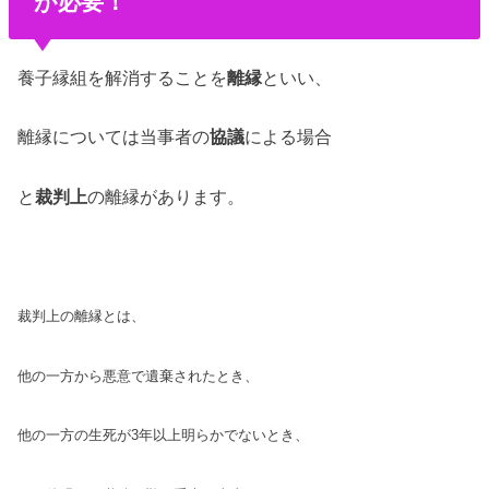
が必要！
養子縁組を解消することを
離縁
といい、
離縁については当事者の
協議
による場合
と
裁判上
の離縁があります。
裁判上の離縁とは、
他の一方から悪意で遺棄されたとき、
他の一方の生死が3年以上明らかでないとき、