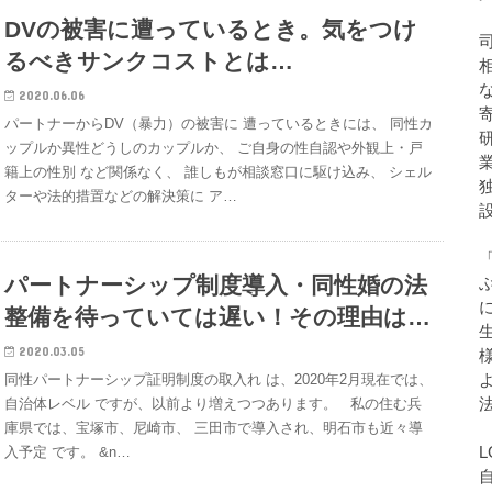
DVの被害に遭っているとき。気をつけ
るべきサンクコストとは…
2020.06.06
パートナーからDV（暴力）の被害に 遭っているときには、 同性カ
ップルか異性どうしのカップルか、 ご自身の性自認や外観上・戸
籍上の性別 など関係なく、 誰しもが相談窓口に駆け込み、 シェル
ターや法的措置などの解決策に ア…
パートナーシップ制度導入・同性婚の法
整備を待っていては遅い！その理由は…
2020.03.05
同性パートナーシップ証明制度の取入れ は、2020年2月現在では、
自治体レベル ですが、以前より増えつつあります。 私の住む兵
庫県では、宝塚市、尼崎市、 三田市で導入され、明石市も近々導
入予定 です。 &n…