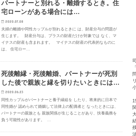
パートナーと別れる・離婚するとき。住
宅ローンがある場合には…
2020.07.08
夫婦の離婚や同性カップルが別れるときに は、財産分与の問題が
生じます。 財産分与は、プラスの財産だけが対象では なく、マ
イナスの財産も含まれます。 マイナスの財産の代表的なものに
は、 住宅ロー…
死後離縁・死後離婚、パートナーが死別
した後で親族と縁を切りたいときには…
2020.06.23
同性カップルがパートナーと養子縁組を したり、将来的に日本で
同性婚が 認められて婚姻して法律上の配偶者と なったときには、
パートナーの親族とも 親族関係が生じることがあり、扶養義務を
負う可能性があります。 …