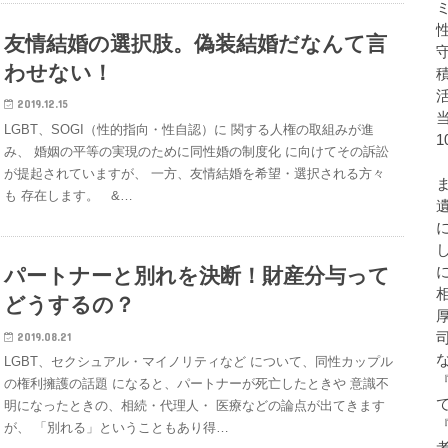
友情結婚の選択肢。偽装結婚だなんて言
わせない！
2019.12.15
LGBT、SOGI（性的指向・性自認）に 関する人権の取組みが進
み、 婚姻の平等の実現のために同性婚の制度化 に向けてその訴訟
が提起されていますが、 一方、友情結婚を希望・選択される方々
も 存在します。 &…
パートナーと別れを決断！財産分与って
どうするの？
2019.08.21
LGBT、セクシュアル・マイノリティなど について、同性カップル
の権利擁護の話題 になると、パートナーが死亡したときや 意識不
明になったときの、相続・代理人・ 医療などの論点が出てきます
が、 「別れる」ということもあり得…