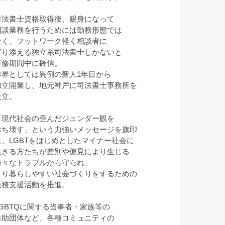
司法書士資格取得後、親身になって
相談業務を行うためには勤務形態では
なく、フットワーク軽く相談者に
寄り添える独立系司法書士しかないと
研修期間中に確信。
業界としては異例の新人1年目から
独立開業し、地元神戸に司法書士事務所を
設立。
「現代社会の歪んだジェンダー観を
ぶち壊す」という力強いメッセージを旗印
に、LGBTをはじめとしたマイナー社会に
生きる方たちが差別や偏見により生じる
様々なトラブルから守られ、
より暮らしやすい社会づくりをするための
法務支援活動を推進。
LGBTQに関する当事者・家族等の
自助団体など、各種コミュニティの