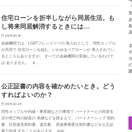
住宅ローンを折半しながら同居生活。も
し将来同居解消するときには…
2019.05.18
金融機関では、LGBTフレンドリーの 取入れとして、同性カップル
が共同で 住宅ローンを組む、いわゆるペアローンが 導入されてい
るところもありますが、 すべての金融機関が実施しているわけで
は ありません。 &…
公正証書の内容を確かめたいとき。どう
すればよいのか？
2019.03.29
同性カップルや内縁・事実婚などの事情で パートナーとの同居生
活や死亡時の財産の 承継などを踏まえて、パートナーシップ 契約
書、任意後見契約書、遺言書、 死後事務委任契約書などを公正証
書で作成 することがあります。 &nb…