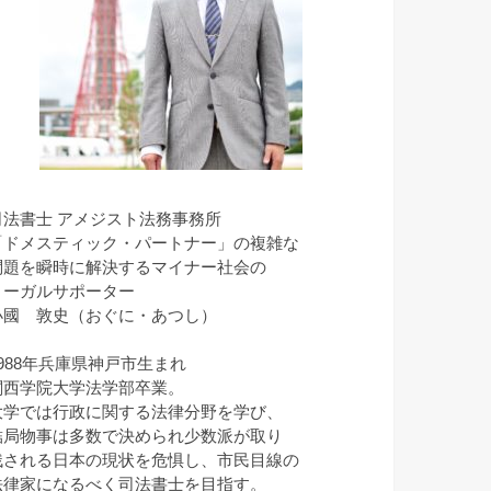
司法書士 アメジスト法務事務所
「ドメスティック・パートナー」の複雑な
問題を瞬時に解決するマイナー社会の
リーガルサポーター
小國 敦史（おぐに・あつし）
1988年兵庫県神戸市生まれ
関西学院大学法学部卒業。
大学では行政に関する法律分野を学び、
結局物事は多数で決められ少数派が取り
残される日本の現状を危惧し、市民目線の
法律家になるべく司法書士を目指す。