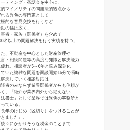
ミーティング・茶話会を中心に、
性的マイノリティの問題法的観点から
守れる異色の専門家として
積極的な意見交換を行うなど
活動の幅は広く、
当事者・家族（関係者）を含めて
100名以上の問題解決を行う実績を持つ。
また、不動産を中心とした財産管理や
遺言・相続問題等の高度な知識と解決能力
に優れ、相談者が5～6年と悩み深刻化
していた複雑な問題を面談開始15分で瞬時
に解決していく相談対応は
相談者のみならず業界関係者からも信頼が
厚く、「紹介が業界内外から絶えない
司法書士」として業界では異例の事務所と
なっている。
『長年のけじめ（区切り）をつけることが
できました』、
『後々にかかりそうな税金のことまで
考えてくれて助かりました』、