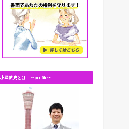
小國敦史とは…～profile～