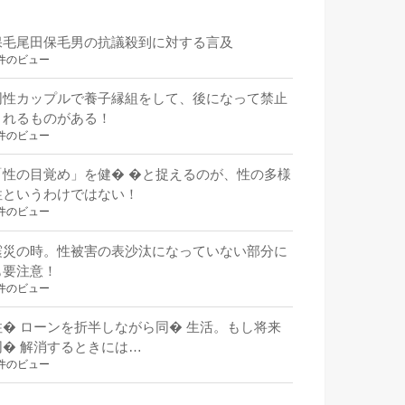
保毛尾田保毛男の抗議殺到に対する言及
件のビュー
同性カップルで養子縁組をして、後になって禁止
されるものがある！
件のビュー
「性の目覚め」を健� �と捉えるのが、性の多様
性というわけではない！
件のビュー
震災の時。性被害の表沙汰になっていない部分に
も要注意！
件のビュー
住� ローンを折半しながら同� 生活。もし将来
同� 解消するときには…
件のビュー