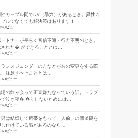
同性カップル間でDV（暴力）があるとき。異性カ
ップルでなくても解決策はあります！
件のビュー
パートナーが長らく音信不通・行方不明のとき。
残された� ができることとは…
件のビュー
トランスジェンダーの方などが名の変更をする際
に、注意すべきこととは…
件のビュー
職場の飲み会って正直嫌だなっていう話。トラブ
ルで泣き寝� �りしないためには…
件のビュー
「男は結婚して所帯をもって一人前」の価値観を
押し付けている暇があるのなら…
件のビュー