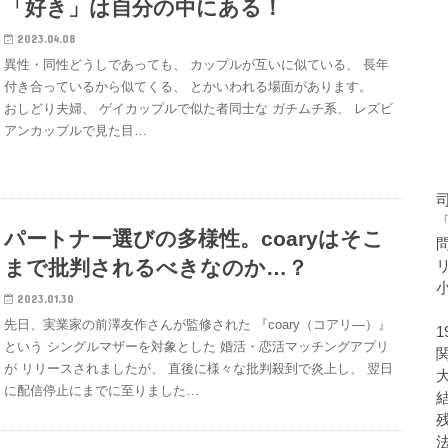
「好き」は自分の中にある！
2023.04.08
異性・同性どうしであっても、 カップルが互いに似ている、 長年
付き合っているから似てくる、 とかいわれる場面があります。
おしどり夫婦、 ゲイカップルで似た者同士な ガチムチ系、 レズビ
アンカップルで見た目…
パートナー選びの多様性。coaryはそこ
まで批判されるべきなのか…？
2023.01.30
先日、実業家の前澤友作さんが監修された 『coary（コアリ―）』
という シングルマザーを対象とした 婚活・恋活マッチングアプリ
が リリースされましたが、 直後に様々な批判殺到で炎上し、 翌日
に配信停止にまでに至りました…