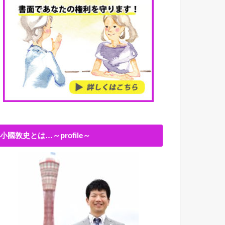
小國敦史とは…～profile～