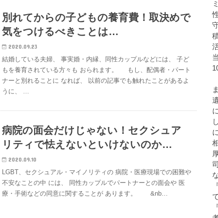
別れてからの子どもの養育費！取決めで
気をつけるべきことは…
2020.09.23
結婚している夫婦、 事実婚・内縁、同性カップルなどには、 子ど
もを養育されている方々も おられます。 もし、配偶者・パート
ナーと別れることに なれば、 以前の記事でも触れたことがあるよ
うに、 …
病院の面会だけじゃない！セクシュア
リティで怯えないといけないのか…
2020.09.10
LGBT、セクシュアル・マイノリティの 病院・医療現場での困難や
不安なことの中 には、 同性カップルでパートナーとの面会や 医
療・手術などの同意に関することが あります。 &nb…