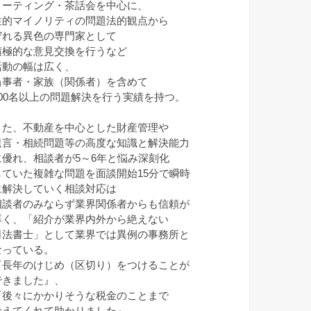
ミーティング・茶話会を中心に、
性的マイノリティの問題法的観点から
守れる異色の専門家として
積極的な意見交換を行うなど
活動の幅は広く、
当事者・家族（関係者）を含めて
100名以上の問題解決を行う実績を持つ。
また、不動産を中心とした財産管理や
遺言・相続問題等の高度な知識と解決能力
に優れ、相談者が5～6年と悩み深刻化
していた複雑な問題を面談開始15分で瞬時
に解決していく相談対応は
相談者のみならず業界関係者からも信頼が
厚く、「紹介が業界内外から絶えない
司法書士」として業界では異例の事務所と
なっている。
『長年のけじめ（区切り）をつけることが
できました』、
『後々にかかりそうな税金のことまで
考えてくれて助かりました』、