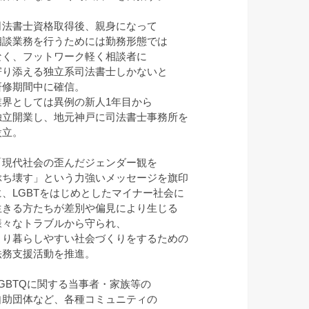
司法書士資格取得後、親身になって
相談業務を行うためには勤務形態では
なく、フットワーク軽く相談者に
寄り添える独立系司法書士しかないと
研修期間中に確信。
業界としては異例の新人1年目から
独立開業し、地元神戸に司法書士事務所を
設立。
「現代社会の歪んだジェンダー観を
ぶち壊す」という力強いメッセージを旗印
に、LGBTをはじめとしたマイナー社会に
生きる方たちが差別や偏見により生じる
様々なトラブルから守られ、
より暮らしやすい社会づくりをするための
法務支援活動を推進。
LGBTQに関する当事者・家族等の
自助団体など、各種コミュニティの