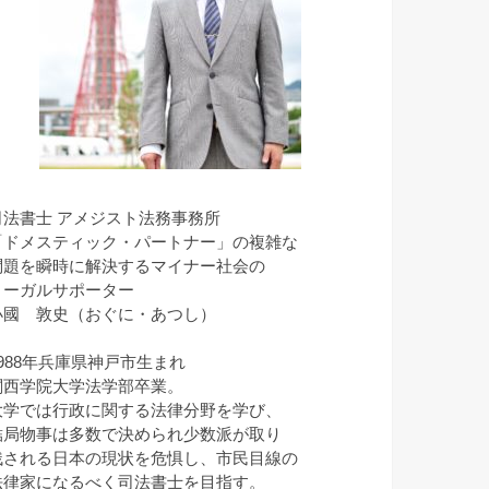
司法書士 アメジスト法務事務所
「ドメスティック・パートナー」の複雑な
問題を瞬時に解決するマイナー社会の
リーガルサポーター
小國 敦史（おぐに・あつし）
1988年兵庫県神戸市生まれ
関西学院大学法学部卒業。
大学では行政に関する法律分野を学び、
結局物事は多数で決められ少数派が取り
残される日本の現状を危惧し、市民目線の
法律家になるべく司法書士を目指す。