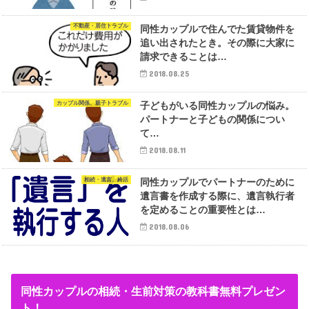
不動産・居住トラブル
同性カップルで住んでた賃貸物件を
追い出されたとき。その際に大家に
請求できることは…
2018.08.25
カップル関係、親子トラブル
子どもがいる同性カップルの悩み。
パートナーと子どもの関係につい
て…
2018.08.11
相続・遺言、終活
同性カップルでパートナーのために
遺言書を作成する際に、遺言執行者
を定めることの重要性とは…
2018.08.06
同性カップルの相続・生前対策の教科書無料プレゼン
ト！