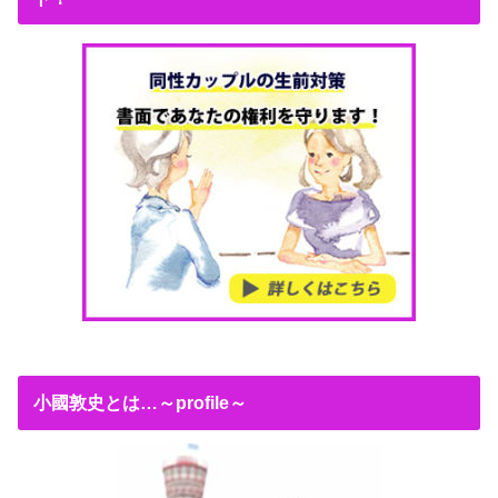
小國敦史とは…～profile～