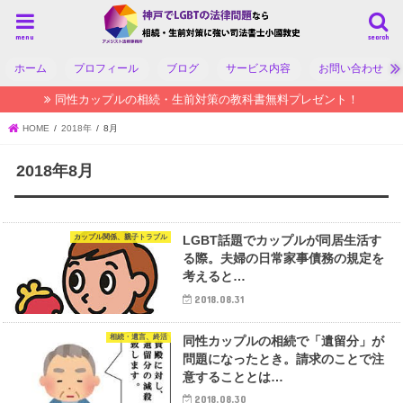
menu
search
ホーム
プロフィール
ブログ
サービス内容
お問い合わせ
同性カップルの相続・生前対策の教科書無料プレゼント！
HOME
2018年
8月
2018年8月
カップル関係、親子トラブル
LGBT話題でカップルが同居生活す
る際。夫婦の日常家事債務の規定を
考えると…
2018.08.31
相続・遺言、終活
同性カップルの相続で「遺留分」が
問題になったとき。請求のことで注
意することとは…
2018.08.30