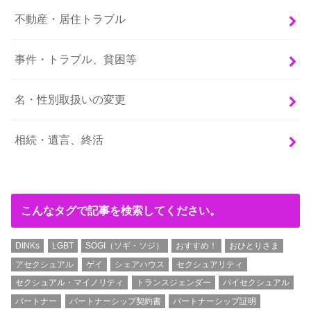
不動産・居住トラブル
事件・トラブル、貧困等
名・性別取扱いの変更
相続・遺言、終活
こんなタグで記事を検索してください。
DINKs
LGBT
SOGI（ソギ・ソジ）
おすすめ！
おひとりさま
アセクシュアル
ゲイ
シェアハウス
セクシュアリティ
セクシュアル・マイノリティ
トランスジェンダー
バイセクシュアル
パートナー
パートナーシップ契約書
パートナーシップ証明