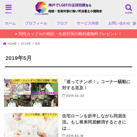
menu
search
ホーム
プロフィール
ブログ
サービス内容
お問い合わせ
同性カップルの相続・生前対策の教科書無料プレゼント！
HOME
2019年
5月
2019年5月
LGBT・ジェンダーに関する情報・持論
「迷ってナンボ！」コーナー騒動に
対する言及！
2019.05.22
カップル関係、親子トラブル
住宅ローンを折半しながら同居生
活。もし将来同居解消するときに
は…
2019.05.18