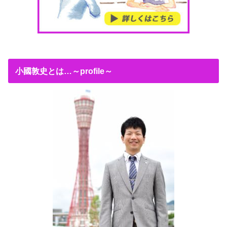
小國敦史とは…～profile～