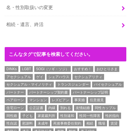
名・性別取扱いの変更
相続・遺言、終活
こんなタグで記事を検索してください。
DINKs
LGBT
SOGI（ソギ・ソジ）
おすすめ！
おひとりさま
アセクシュアル
ゲイ
シェアハウス
セクシュアリティ
セクシュアル・マイノリティ
トランスジェンダー
バイセクシュアル
パートナー
パートナーシップ契約書
パートナーシップ証明
ペアローン
マンション
レズビアン
事実婚
任意後見
住宅ローン
公正証書
内縁
別れる
友情結婚
同性カップル
同性婚
子ども
家庭裁判所
性別違和
性同一性障害
性的指向
性自認
慰謝料
未成年
死後事務委任契約
相続
職場
賃貸