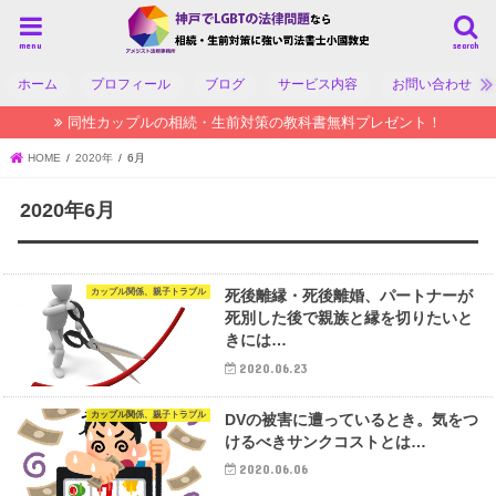
menu
search
ホーム
プロフィール
ブログ
サービス内容
お問い合わせ
同性カップルの相続・生前対策の教科書無料プレゼント！
HOME
2020年
6月
2020年6月
カップル関係、親子トラブル
死後離縁・死後離婚、パートナーが
死別した後で親族と縁を切りたいと
きには…
2020.06.23
カップル関係、親子トラブル
DVの被害に遭っているとき。気をつ
けるべきサンクコストとは…
2020.06.06