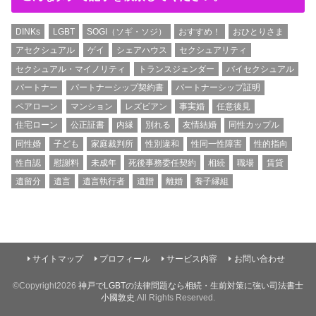
DINKs
LGBT
SOGI（ソギ・ソジ）
おすすめ！
おひとりさま
アセクシュアル
ゲイ
シェアハウス
セクシュアリティ
セクシュアル・マイノリティ
トランスジェンダー
バイセクシュアル
パートナー
パートナーシップ契約書
パートナーシップ証明
ペアローン
マンション
レズビアン
事実婚
任意後見
住宅ローン
公正証書
内縁
別れる
友情結婚
同性カップル
同性婚
子ども
家庭裁判所
性別違和
性同一性障害
性的指向
性自認
慰謝料
未成年
死後事務委任契約
相続
職場
賃貸
遺留分
遺言
遺言執行者
遺贈
離婚
養子縁組
サイトマップ
プロフィール
サービス内容
お問い合わせ
©Copyright2026
神戸でLGBTの法律問題なら相続・生前対策に強い司法書士
小國敦史
.All Rights Reserved.