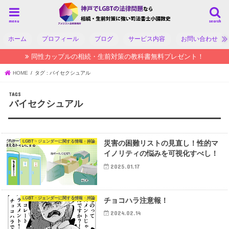
menu
search
ホーム
プロフィール
ブログ
サービス内容
お問い合わせ
同性カップルの相続・生前対策の教科書無料プレゼント！
HOME
タグ : バイセクシュアル
バイセクシュアル
LGBT・ジェンダーに関する情報・持論
災害の困難リストの見直し！性的マ
イノリティの悩みを可視化すべし！
2025.01.17
LGBT・ジェンダーに関する情報・持論
チョコハラ注意報！
2024.02.14