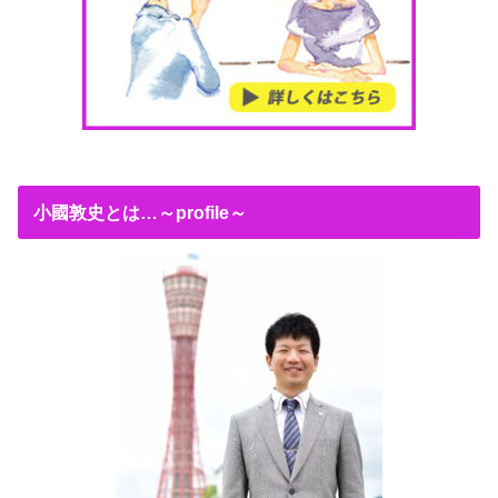
小國敦史とは…～profile～