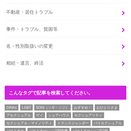
不動産・居住トラブル
事件・トラブル、貧困等
名・性別取扱いの変更
相続・遺言、終活
こんなタグで記事を検索してください。
DINKs
LGBT
SOGI（ソギ・ソジ）
おすすめ！
おひとりさま
アセクシュアル
ゲイ
シェアハウス
セクシュアリティ
セクシュアル・マイノリティ
トランスジェンダー
バイセクシュアル
パートナー
パートナーシップ契約書
パートナーシップ証明