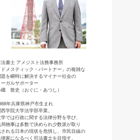
司法書士 アメジスト法務事務所
「ドメスティック・パートナー」の複雑な
問題を瞬時に解決するマイナー社会の
リーガルサポーター
小國 敦史（おぐに・あつし）
1988年兵庫県神戸市生まれ
関西学院大学法学部卒業。
大学では行政に関する法律分野を学び、
結局物事は多数で決められ少数派が取り
残される日本の現状を危惧し、市民目線の
法律家になるべく司法書士を目指す。