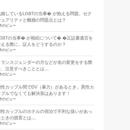
結婚しているLGBTの当事� が抱える問題。セク
シュアリティと離婚の問題点とは？
件のビュー
LGBTの当事� が相続について� �正証書遺言を
考える際に、証人をどうするのか？
件のビュー
トランスジェンダーの方などが名の変更をする際
に、注意すべきこととは…
件のビュー
同性カップル間でDV（暴力）があるとき。異性カ
ップルでなくても解決策はあります！
件のビュー
同性カップルのホテルの宿泊で不利な扱いがあっ
たときの措置とは…
件のビュー