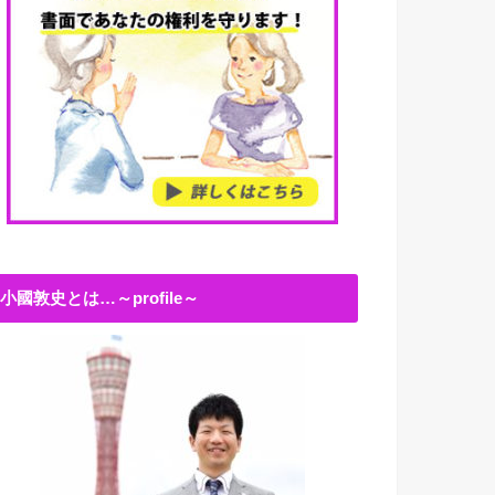
小國敦史とは…～profile～