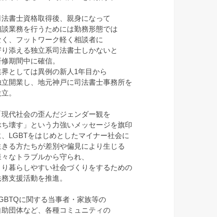
司法書士資格取得後、親身になって
相談業務を行うためには勤務形態では
なく、フットワーク軽く相談者に
寄り添える独立系司法書士しかないと
研修期間中に確信。
業界としては異例の新人1年目から
独立開業し、地元神戸に司法書士事務所を
設立。
「現代社会の歪んだジェンダー観を
ぶち壊す」という力強いメッセージを旗印
に、LGBTをはじめとしたマイナー社会に
生きる方たちが差別や偏見により生じる
様々なトラブルから守られ、
より暮らしやすい社会づくりをするための
法務支援活動を推進。
LGBTQに関する当事者・家族等の
自助団体など、各種コミュニティの