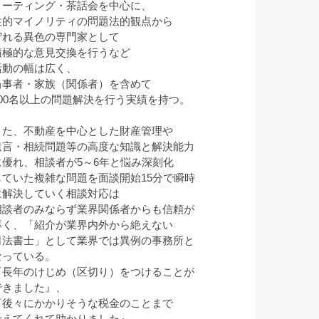
ミーティング・茶話会を中心に、
性的マイノリティの問題法的観点から
守れる異色の専門家として
積極的な意見交換を行うなど
活動の幅は広く、
当事者・家族（関係者）を含めて
100名以上の問題解決を行う実績を持つ。
また、不動産を中心とした財産管理や
遺言・相続問題等の高度な知識と解決能力
に優れ、相談者が5～6年と悩み深刻化
していた複雑な問題を面談開始15分で瞬時
に解決していく相談対応は
相談者のみならず業界関係者からも信頼が
厚く、「紹介が業界内外から絶えない
司法書士」として業界では異例の事務所と
なっている。
『長年のけじめ（区切り）をつけることが
できました』、
『後々にかかりそうな税金のことまで
考えてくれて助かりました』、