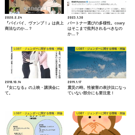
2020.2.24
2023.1.30
『バイバイ、ヴァンプ！』は炎上
パートナー選びの多様性。coary
商法なのか…？
はそこまで批判されるべきなの
か…？
LGBT・ジェンダーに関する情報・持論
LGBT・ジェンダーに関する情報・持論
2018.10.14
2019.1.17
『女になる』の上映・講演会に
震災の時。性被害の表沙汰になっ
て。
ていない部分にも要注意！
LGBT・ジェンダーに関する情報・持論
LGBT・ジェンダーに関する情報・持論