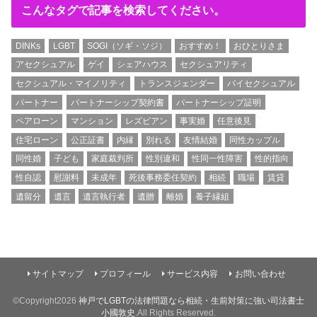
こんなタグで記事を検索してください。
DINKs
LGBT
SOGI（ソギ・ソジ）
おすすめ！
おひとりさま
アセクシュアル
ゲイ
シェアハウス
セクシュアリティ
セクシュアル・マイノリティ
トランスジェンダー
バイセクシュアル
パートナー
パートナーシップ契約書
パートナーシップ証明
ペアローン
マンション
レズビアン
事実婚
任意後見
住宅ローン
公正証書
内縁
別れる
友情結婚
同性カップル
同性婚
子ども
家庭裁判所
性別違和
性同一性障害
性的指向
性自認
慰謝料
未成年
死後事務委任契約
相続
職場
賃貸
遺留分
遺言
遺言執行者
遺贈
離婚
養子縁組
サイトマップ
プロフィール
サービス内容
お問い合わせ
©Copyright2026
神戸でLGBTの法律問題なら相続・生前対策に強い司法書士
小國敦史
.All Rights Reserved.