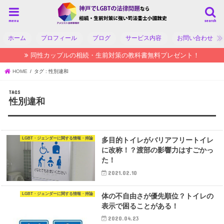
menu
search
ホーム
プロフィール
ブログ
サービス内容
お問い合わせ
同性カップルの相続・生前対策の教科書無料プレゼント！
HOME
タグ : 性別違和
性別違和
LGBT・ジェンダーに関する情報・持論
多目的トイレがバリアフリートイレ
に改称！？渡部の影響力はすごかっ
た！
2021.02.10
LGBT・ジェンダーに関する情報・持論
体の不自由さが優先順位？トイレの
表示で困ることがある！
2020.04.23