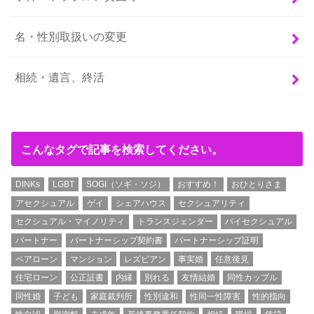
名・性別取扱いの変更
相続・遺言、終活
こんなタグで記事を検索してください。
DINKs
LGBT
SOGI（ソギ・ソジ）
おすすめ！
おひとりさま
アセクシュアル
ゲイ
シェアハウス
セクシュアリティ
セクシュアル・マイノリティ
トランスジェンダー
バイセクシュアル
パートナー
パートナーシップ契約書
パートナーシップ証明
ペアローン
マンション
レズビアン
事実婚
任意後見
住宅ローン
公正証書
内縁
別れる
友情結婚
同性カップル
同性婚
子ども
家庭裁判所
性別違和
性同一性障害
性的指向