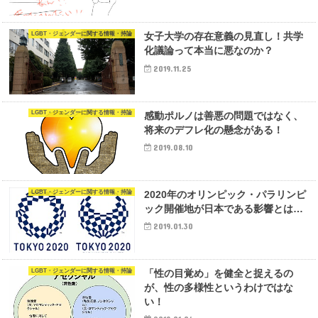
LGBT・ジェンダーに関する情報・持論
女子大学の存在意義の見直し！共学
化議論って本当に悪なのか？
2019.11.25
LGBT・ジェンダーに関する情報・持論
感動ポルノは善悪の問題ではなく、
将来のデフレ化の懸念がある！
2019.08.10
LGBT・ジェンダーに関する情報・持論
2020年のオリンピック・パラリンピ
ック開催地が日本である影響とは…
2019.01.30
LGBT・ジェンダーに関する情報・持論
「性の目覚め」を健全と捉えるの
が、性の多様性というわけではな
い！