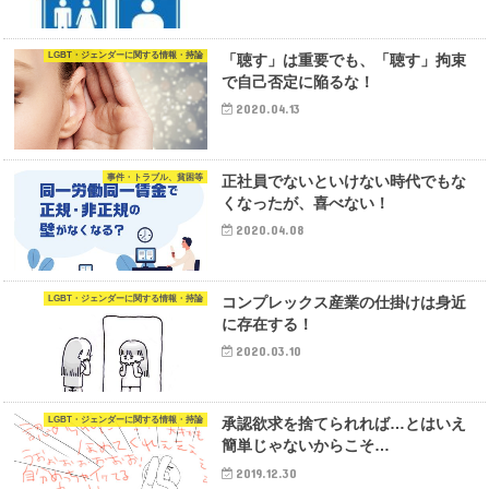
LGBT・ジェンダーに関する情報・持論
「聴す」は重要でも、「聴す」拘束
で自己否定に陥るな！
2020.04.13
事件・トラブル、貧困等
正社員でないといけない時代でもな
くなったが、喜べない！
2020.04.08
LGBT・ジェンダーに関する情報・持論
コンプレックス産業の仕掛けは身近
に存在する！
2020.03.10
LGBT・ジェンダーに関する情報・持論
承認欲求を捨てられれば…とはいえ
簡単じゃないからこそ…
2019.12.30