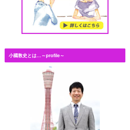
小國敦史とは…～profile～