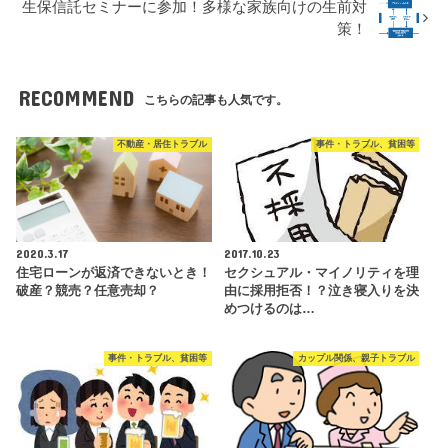
生保信託セミナーに参加！多様な家族向けの生前対
策！
RECOMMEND
こちらの記事も人気です。
不動産・居住トラブル
事件・トラブル、貧困等
2020.3.17
2017.10.23
住宅ローンが返済できないとき！
セクシュアル・マイノリティを理
破産？競売？任意売却？
由に採用拒否！？泣き寝入りを決
めつけるのは…
事件・トラブル、貧困等
カップル関係、親子トラブル