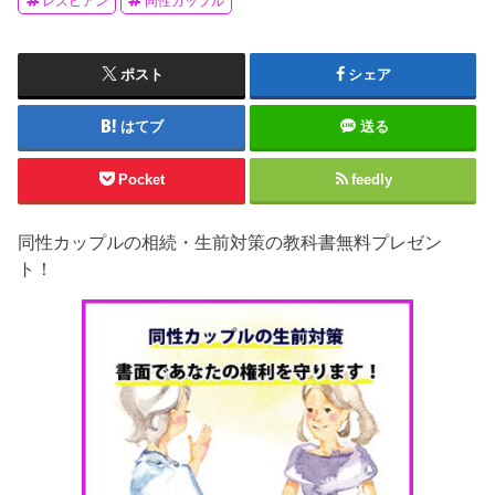
レズビアン
同性カップル
ポスト
シェア
はてブ
送る
Pocket
feedly
同性カップルの相続・生前対策の教科書無料プレゼン
ト！