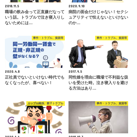
2018.11.5
2020.9.10
職場の飲み会って正直嫌だなって
病院の面会だけじゃない！セクシ
いう話。トラブルで泣き寝入りし
ュアリティで怯えないといけない
ないためには…
のか…
事件・トラブル、貧困等
事件・トラブル、貧困等
2020.4.8
2017.9.5
正社員でないといけない時代でも
同性婚を理由に職場で不利益な扱
なくなったが、喜べない！
いを受けた時。泣き寝入りを避け
る方法はあり…
カップル関係、親子トラブル
事件・トラブル、貧困等
2020.6.6
2018.10.3