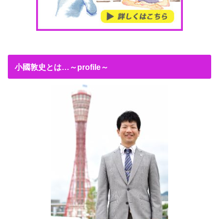
小國敦史とは…～profile～