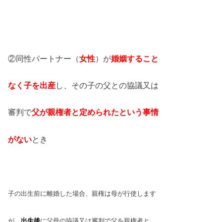
②同性パートナー（
女性
）が
婚姻する
こと
なく子を出産
し、その子の父との協議又は
審判で
父が親権者と定められた
という事情
がない
とき
子の出生前に離婚した場合、親権は母が
行使します
が、
出生後
に父母の協議又は
審判で父を親権者と