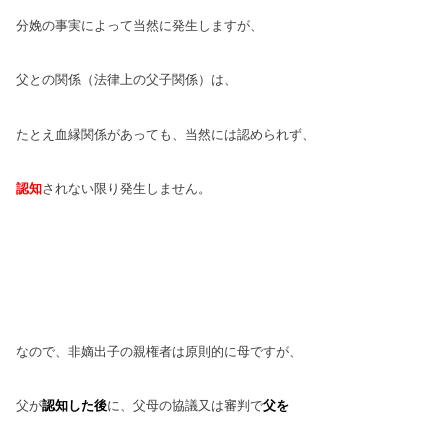
分娩の事実によって当然に発生
しますが、
父との関係（法律上の父子
関係）は、
たとえ血縁関係があっても、
当然には認められず、
認知
されない限り
発生しません。
なので、非嫡出子の親権者は原則的に母
ですが、
父が
認知した後
に、父母の協議
又は審判で
父を