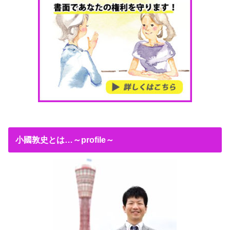
小國敦史とは…～profile～