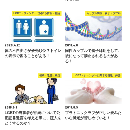
LGBT・ジェンダーに関する情報・持論
カップル関係、親子トラブル
2020.4.23
2018.4.8
体の不自由さが優先順位？トイレ
同性カップルで養子縁組をして、
の表示で困ることがある！
後になって禁止されるものがあ
る！
相続・遺言、終活
LGBT・ジェンダーに関する情報・持論
2018.6.1
2019.8.5
LGBTの当事者が相続について公
プラトニックラブが正しい愛みた
正証書遺言を考える際に、証人を
いな風潮が苦しめている！
どうするのか？