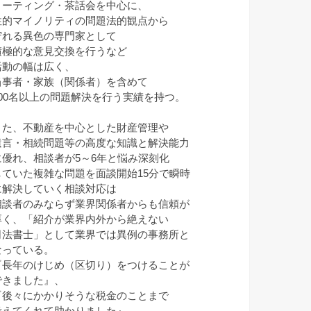
ミーティング・茶話会を中心に、
性的マイノリティの問題法的観点から
守れる異色の専門家として
積極的な意見交換を行うなど
活動の幅は広く、
当事者・家族（関係者）を含めて
100名以上の問題解決を行う実績を持つ。
また、不動産を中心とした財産管理や
遺言・相続問題等の高度な知識と解決能力
に優れ、相談者が5～6年と悩み深刻化
していた複雑な問題を面談開始15分で瞬時
に解決していく相談対応は
相談者のみならず業界関係者からも信頼が
厚く、「紹介が業界内外から絶えない
司法書士」として業界では異例の事務所と
なっている。
『長年のけじめ（区切り）をつけることが
できました』、
『後々にかかりそうな税金のことまで
考えてくれて助かりました』、