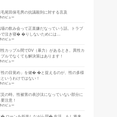
保毛尾田保毛男の抗議殺到に対する言及
件のビュー
職場の飲み会って正直嫌だなっていう話。トラブ
ルで泣き寝� �りしないためには…
件のビュー
同性カップル間でDV（暴力）があるとき。異性カ
ップルでなくても解決策はあります！
件のビュー
「性の目覚め」を健� �と捉えるのが、性の多様
性というわけではない！
件のビュー
震災の時。性被害の表沙汰になっていない部分に
も要注意！
件のビュー
住� ローンを折半しながら同� 生活。もし将来