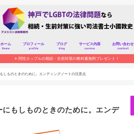
ホーム
プロフィール
ブログ
サービス内容
お問い合わせ
Home
profile
blog
service
contact
同性カップルの相続・生前対策の教科書無料プレゼント！
もしものときのために。エンディングノートの注意点
ーにもしものときのために。エンデ