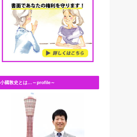
小國敦史とは…～profile～