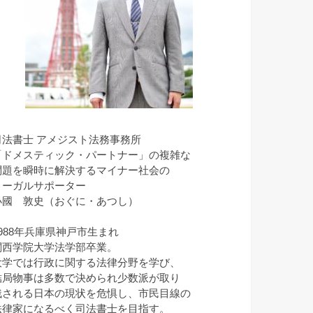
司法書士 アメジスト法務事務所
「ドメスティック・パートナー」の複雑な
問題を瞬時に解決するマイナー社会の
リーガルサポーター
小國 敦史（おぐに・あつし）
1988年兵庫県神戸市生まれ
関西学院大学法学部卒業。
大学では行政に関する法律分野を学び、
結局物事は多数で決められ少数派が取り
残される日本の現状を危惧し、市民目線の
法律家になるべく司法書士を目指す。