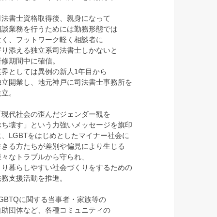
司法書士資格取得後、親身になって
相談業務を行うためには勤務形態では
なく、フットワーク軽く相談者に
寄り添える独立系司法書士しかないと
研修期間中に確信。
業界としては異例の新人1年目から
独立開業し、地元神戸に司法書士事務所を
設立。
「現代社会の歪んだジェンダー観を
ぶち壊す」という力強いメッセージを旗印
に、LGBTをはじめとしたマイナー社会に
生きる方たちが差別や偏見により生じる
様々なトラブルから守られ、
より暮らしやすい社会づくりをするための
法務支援活動を推進。
LGBTQに関する当事者・家族等の
自助団体など、各種コミュニティの