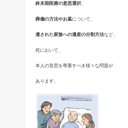
終末期医療の意思選択
、
葬儀の
方法やお墓
について、
遺された家族への
遺産の分割方法
など、
死において、
本人の意思を尊重すべき様々な問題が
あります。