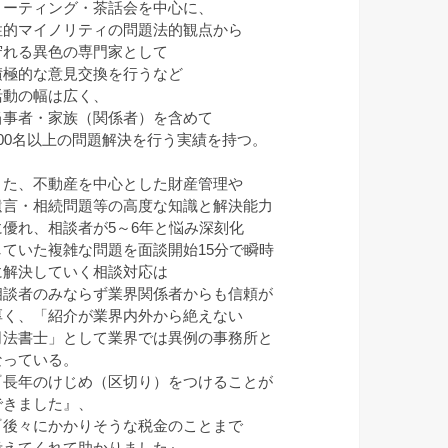
ミーティング・茶話会を中心に、
性的マイノリティの問題法的観点から
守れる異色の専門家として
積極的な意見交換を行うなど
活動の幅は広く、
当事者・家族（関係者）を含めて
100名以上の問題解決を行う実績を持つ。
また、不動産を中心とした財産管理や
遺言・相続問題等の高度な知識と解決能力
に優れ、相談者が5～6年と悩み深刻化
していた複雑な問題を面談開始15分で瞬時
に解決していく相談対応は
相談者のみならず業界関係者からも信頼が
厚く、「紹介が業界内外から絶えない
司法書士」として業界では異例の事務所と
なっている。
『長年のけじめ（区切り）をつけることが
できました』、
『後々にかかりそうな税金のことまで
考えてくれて助かりました』、