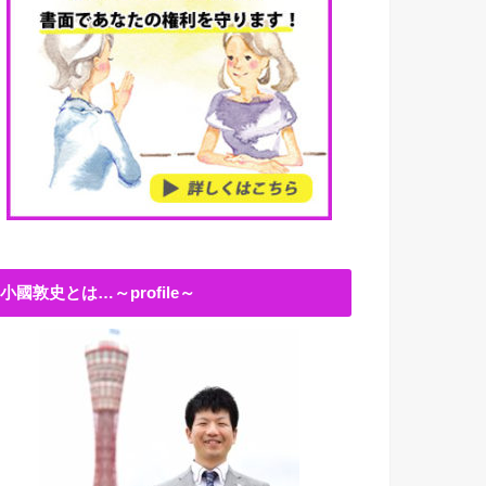
小國敦史とは…～profile～