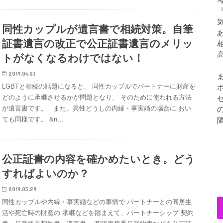
同性カップルが遺言書で相続対策。自筆
証書遺言の改正で公正証書遺言のメリッ
トがなくなるわけではない！
2019.04.03
LGBTと相続の話題になると、 同性カップルでパートナーに財産を
どのように承継させるかが問題となり、 そのために使われる方法
が遺言書です。 また、異性どうしの内縁・事実婚の場合に おい
ても同様です。 &n…
公正証書の内容を確かめたいとき。どう
すればよいのか？
2019.03.29
同性カップルや内縁・事実婚などの事情で パートナーとの同居生
活や死亡時の財産の 承継などを踏まえて、パートナーシップ 契約