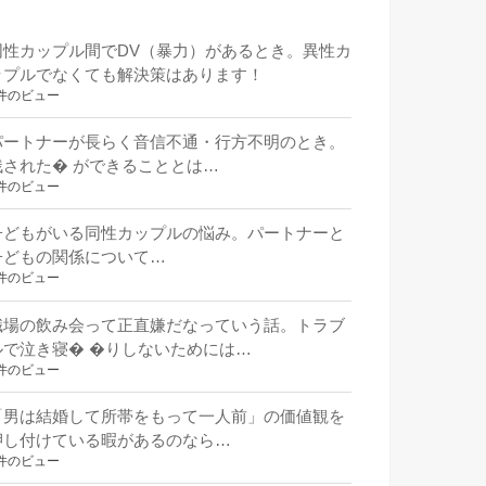
同性カップル間でDV（暴力）があるとき。異性カ
ップルでなくても解決策はあります！
件のビュー
パートナーが長らく音信不通・行方不明のとき。
残された� ができることとは…
件のビュー
子どもがいる同性カップルの悩み。パートナーと
子どもの関係について…
件のビュー
職場の飲み会って正直嫌だなっていう話。トラブ
ルで泣き寝� �りしないためには…
件のビュー
「男は結婚して所帯をもって一人前」の価値観を
押し付けている暇があるのなら…
件のビュー