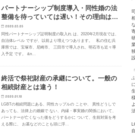
パートナーシップ制度導入・同性婚の法
整備を待っていては遅い！その理由は…
2020.03.05
同性パートナーシップ証明制度の取入れ は、2020年2月現在では、
自治体レベル ですが、以前より増えつつあります。 私の住む兵
庫県では、宝塚市、尼崎市、 三田市で導入され、明石市も近々導
入予定 です。 &n…
終活で祭祀財産の承継について。一般の
相続財産とは違う！
2020.01.10
LGBTの相続問題にある、同性カップルの ことや、 異性どうしで
あっても、法律上の婚姻で ない、内縁・事実婚の関係において、
パートナーが亡くなった後をどうするかに ついて、生前対策を考
える際に、 お墓などのことも頭に浮…