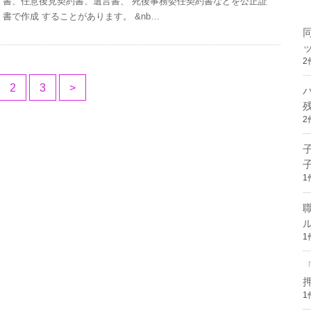
書、任意後見契約書、遺言書、 死後事務委任契約書などを公正証
書で作成 することがあります。 &nb…
2
2
3
>
2
1
1
1