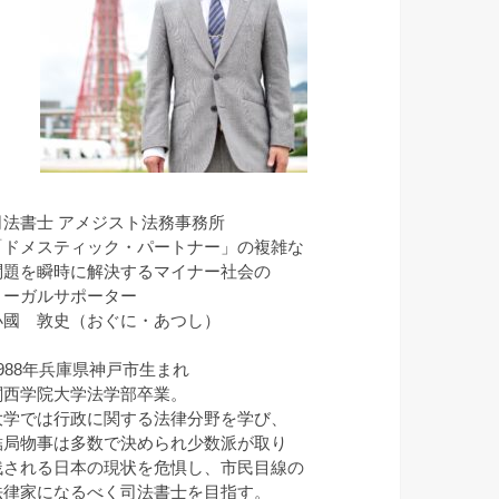
司法書士 アメジスト法務事務所
「ドメスティック・パートナー」の複雑な
問題を瞬時に解決するマイナー社会の
リーガルサポーター
小國 敦史（おぐに・あつし）
1988年兵庫県神戸市生まれ
関西学院大学法学部卒業。
大学では行政に関する法律分野を学び、
結局物事は多数で決められ少数派が取り
残される日本の現状を危惧し、市民目線の
法律家になるべく司法書士を目指す。