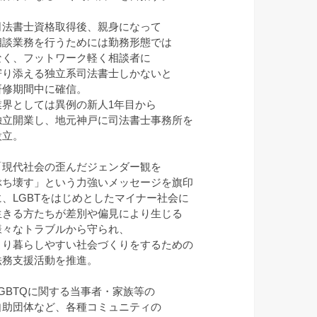
司法書士資格取得後、親身になって
相談業務を行うためには勤務形態では
なく、フットワーク軽く相談者に
寄り添える独立系司法書士しかないと
研修期間中に確信。
業界としては異例の新人1年目から
独立開業し、地元神戸に司法書士事務所を
設立。
「現代社会の歪んだジェンダー観を
ぶち壊す」という力強いメッセージを旗印
に、LGBTをはじめとしたマイナー社会に
生きる方たちが差別や偏見により生じる
様々なトラブルから守られ、
より暮らしやすい社会づくりをするための
法務支援活動を推進。
LGBTQに関する当事者・家族等の
自助団体など、各種コミュニティの