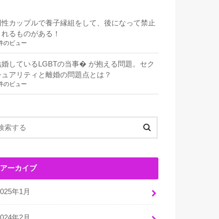
同性カップルで養子縁組をして、後になって禁止
されるものがある！
件のビュー
結婚しているLGBTの当事� が抱える問題。セク
シュアリティと離婚の問題点とは？
件のビュー
アーカイブ
2025年1月
2024年2月