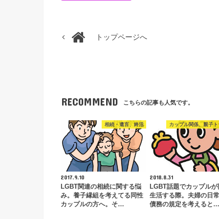
トップページへ
RECOMMEND
こちらの記事も人気です。
相続・遺言、終活
カップル関係、親子ト
2017.9.10
2018.8.31
LGBT関連の相続に関する悩
LGBT話題でカップルが
み。養子縁組を考えてる同性
生活する際。夫婦の日
カップルの方へ。そ…
債務の規定を考えると