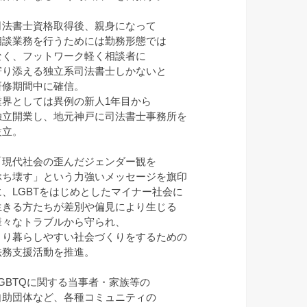
司法書士資格取得後、親身になって
相談業務を行うためには勤務形態では
なく、フットワーク軽く相談者に
寄り添える独立系司法書士しかないと
研修期間中に確信。
業界としては異例の新人1年目から
独立開業し、地元神戸に司法書士事務所を
設立。
「現代社会の歪んだジェンダー観を
ぶち壊す」という力強いメッセージを旗印
に、LGBTをはじめとしたマイナー社会に
生きる方たちが差別や偏見により生じる
様々なトラブルから守られ、
より暮らしやすい社会づくりをするための
法務支援活動を推進。
LGBTQに関する当事者・家族等の
自助団体など、各種コミュニティの