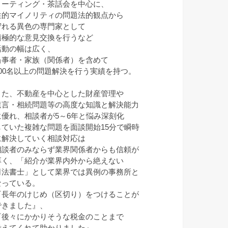
ミーティング・茶話会を中心に、
性的マイノリティの問題法的観点から
守れる異色の専門家として
積極的な意見交換を行うなど
活動の幅は広く、
当事者・家族（関係者）を含めて
100名以上の問題解決を行う実績を持つ。
また、不動産を中心とした財産管理や
遺言・相続問題等の高度な知識と解決能力
に優れ、相談者が5～6年と悩み深刻化
していた複雑な問題を面談開始15分で瞬時
に解決していく相談対応は
相談者のみならず業界関係者からも信頼が
厚く、「紹介が業界内外から絶えない
司法書士」として業界では異例の事務所と
なっている。
『長年のけじめ（区切り）をつけることが
できました』、
『後々にかかりそうな税金のことまで
考えてくれて助かりました』、