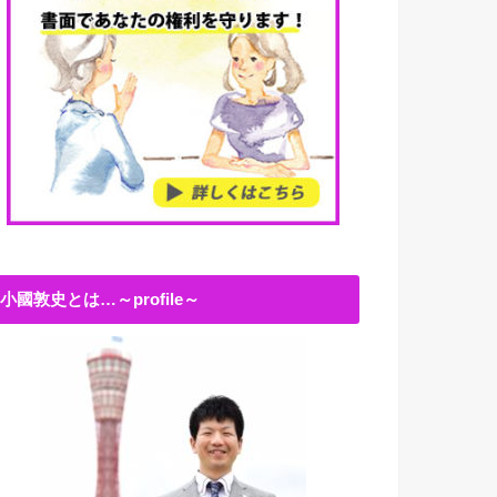
小國敦史とは…～profile～