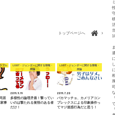
トップページへ
ラブル
LGBT・ジェンダーに関する情報・
LGBT・ジェンダーに関する情報・
持論
持論
2019.9.19
2019.7.20
同居
多様性の論理矛盾！撃ってい
バカマッチョ、カメリアコン
常家事
いのは撃たれる覚悟のある者
プレックスによる印象操作っ
…
だけ！
てマジ迷惑行為だと思う！