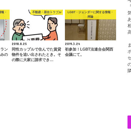
情報・
不動産・居住トラブル
LGBT・ジェンダーに関する情報・
持論
2018.8.25
2019.3.24
トラン
同性カップルで住んでた賃貸
初参加！LGBT法連合会関西
のみの
物件を追い出されたとき。そ
会議にて。
の際に大家に請求でき…