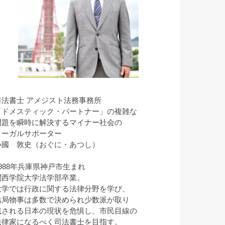
司法書士 アメジスト法務事務所
「ドメスティック・パートナー」の複雑な
問題を瞬時に解決するマイナー社会の
リーガルサポーター
小國 敦史（おぐに・あつし）
1988年兵庫県神戸市生まれ
関西学院大学法学部卒業。
大学では行政に関する法律分野を学び、
結局物事は多数で決められ少数派が取り
残される日本の現状を危惧し、市民目線の
法律家になるべく司法書士を目指す。