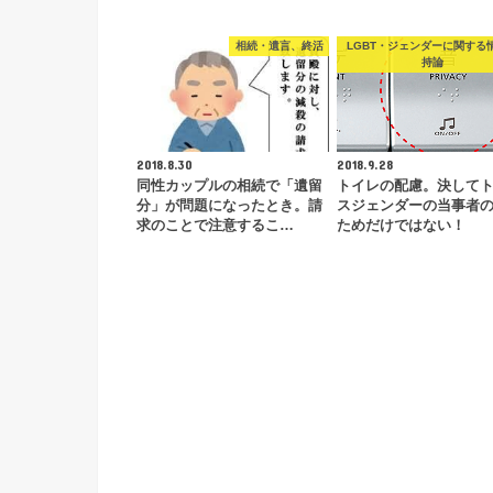
相続・遺言、終活
LGBT・ジェンダーに関する
持論
2018.8.30
2018.9.28
同性カップルの相続で「遺留
トイレの配慮。決して
分」が問題になったとき。請
スジェンダーの当事者
求のことで注意するこ…
ためだけではない！