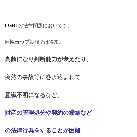
LGBT
の法律問題においても、
同性カップル
間では将来、
高齢になり判断能力が衰えたり
、
突然の事故等に巻き込まれて
意識不明に
なる
など、
財産の管理処分や契約の締結など
の
法律行為を
することが困難