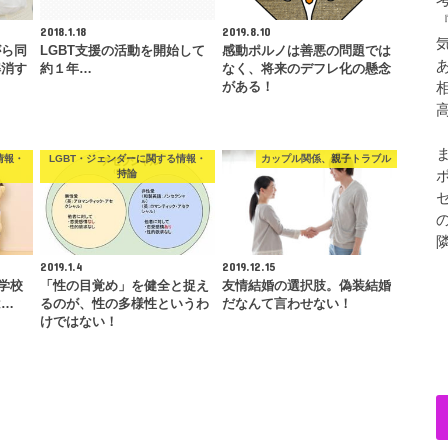
2018.1.18
2019.8.10
がら同
LGBT支援の活動を開始して
感動ポルノは善悪の問題では
解消す
約１年…
なく、将来のデフレ化の懸念
がある！
情報・
LGBT・ジェンダーに関する情報・
カップル関係、親子トラブル
持論
2019.1.4
2019.12.15
学校
「性の目覚め」を健全と捉え
友情結婚の選択肢。偽装結婚
は…
るのが、性の多様性というわ
だなんて言わせない！
けではない！