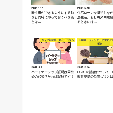
2019.1.12
2019.5.18
同性婚ができるようにする動
住宅ローンを折半しな
きと同時にやっておくべき策
居生活。もし将来同居
とは…
るときには…
カップル関係、親子トラブル
LGBT・ジェンダーに関する
持論
2017.8.6
2018.2.14
パートナーシップ証明は同性
LGBTの認識について、
婚の代替？それは誤解です！
教育現場の位置づけと