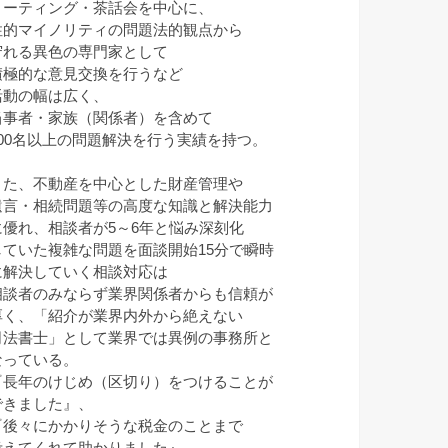
ミーティング・茶話会を中心に、
性的マイノリティの問題法的観点から
守れる異色の専門家として
積極的な意見交換を行うなど
活動の幅は広く、
当事者・家族（関係者）を含めて
100名以上の問題解決を行う実績を持つ。
また、不動産を中心とした財産管理や
遺言・相続問題等の高度な知識と解決能力
に優れ、相談者が5～6年と悩み深刻化
していた複雑な問題を面談開始15分で瞬時
に解決していく相談対応は
相談者のみならず業界関係者からも信頼が
厚く、「紹介が業界内外から絶えない
司法書士」として業界では異例の事務所と
なっている。
『長年のけじめ（区切り）をつけることが
できました』、
『後々にかかりそうな税金のことまで
考えてくれて助かりました』、