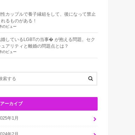
同性カップルで養子縁組をして、後になって禁止
されるものがある！
件のビュー
結婚しているLGBTの当事� が抱える問題。セク
シュアリティと離婚の問題点とは？
件のビュー
アーカイブ
2025年1月
2024年2月