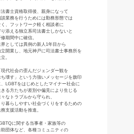
司法書士資格取得後、親身になって
相談業務を行うためには勤務形態では
なく、フットワーク軽く相談者に
寄り添える独立系司法書士しかないと
研修期間中に確信。
業界としては異例の新人1年目から
独立開業し、地元神戸に司法書士事務所を
設立。
「現代社会の歪んだジェンダー観を
ぶち壊す」という力強いメッセージを旗印
に、LGBTをはじめとしたマイナー社会に
生きる方たちが差別や偏見により生じる
様々なトラブルから守られ、
より暮らしやすい社会づくりをするための
法務支援活動を推進。
LGBTQに関する当事者・家族等の
自助団体など、各種コミュニティの