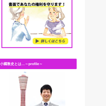
小國敦史とは…～profile～