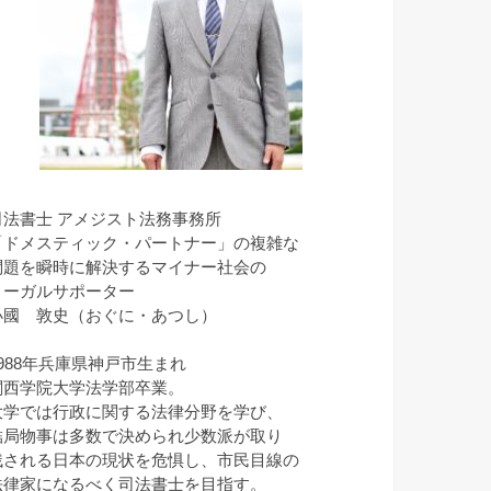
司法書士 アメジスト法務事務所
「ドメスティック・パートナー」の複雑な
問題を瞬時に解決するマイナー社会の
リーガルサポーター
小國 敦史（おぐに・あつし）
1988年兵庫県神戸市生まれ
関西学院大学法学部卒業。
大学では行政に関する法律分野を学び、
結局物事は多数で決められ少数派が取り
残される日本の現状を危惧し、市民目線の
法律家になるべく司法書士を目指す。