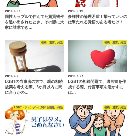
2018.8.25
2019.9.19
同性カップルで住んでた賃貸物件
多様性の論理矛盾！撃っていいの
を追い出されたとき。その際に大
は撃たれる覚悟のある者だけ！
家に請求でき…
相続・遺言、終活
相続・遺言、終活
2018.9.4
2018.6.23
LGBTの当事者の方で、親の相続
LGBTの相続問題で、遺言書を作
放棄を考える際。3か月以内に間
成する際。付言事項を活かすに
に合うかの…
は…
LGBT・ジェンダーに関する情報・持論
相続・遺言、終活