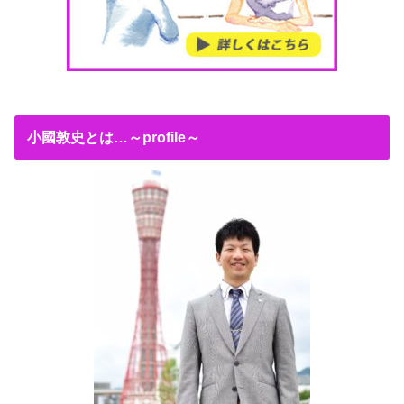
小國敦史とは…～profile～