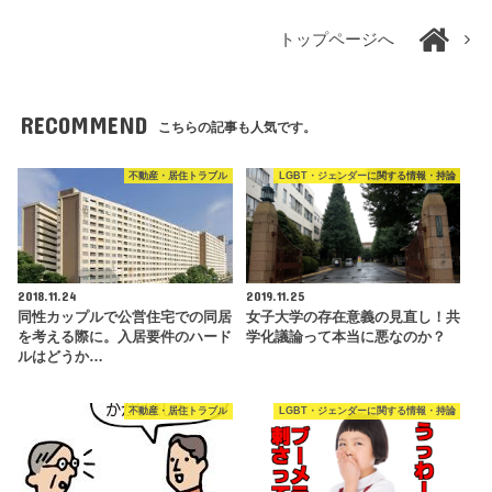
トップページへ
RECOMMEND
こちらの記事も人気です。
不動産・居住トラブル
LGBT・ジェンダーに関する情報・持論
2018.11.24
2019.11.25
同性カップルで公営住宅での同居
女子大学の存在意義の見直し！共
を考える際に。入居要件のハード
学化議論って本当に悪なのか？
ルはどうか…
不動産・居住トラブル
LGBT・ジェンダーに関する情報・持論