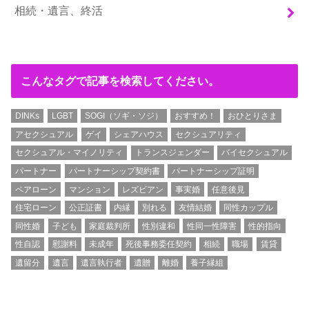
相続・遺言、終活
こんなタグで記事を検索してください。
DINKs
LGBT
SOGI（ソギ・ソジ）
おすすめ！
おひとりさま
アセクシュアル
ゲイ
シェアハウス
セクシュアリティ
セクシュアル・マイノリティ
トランスジェンダー
バイセクシュアル
パートナー
パートナーシップ契約書
パートナーシップ証明
ペアローン
マンション
レズビアン
事実婚
任意後見
住宅ローン
公正証書
内縁
別れる
友情結婚
同性カップル
同性婚
子ども
家庭裁判所
性別違和
性同一性障害
性的指向
性自認
慰謝料
未成年
死後事務委任契約
相続
職場
賃貸
遺留分
遺言
遺言執行者
遺贈
離婚
養子縁組