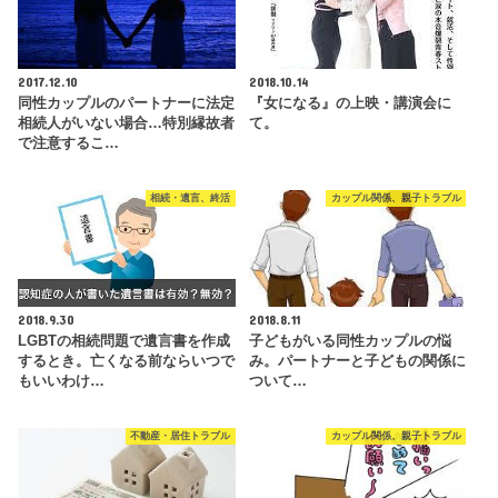
2017.12.10
2018.10.14
同性カップルのパートナーに法定
『女になる』の上映・講演会に
相続人がいない場合…特別縁故者
て。
で注意するこ…
相続・遺言、終活
カップル関係、親子トラブル
2018.9.30
2018.8.11
LGBTの相続問題で遺言書を作成
子どもがいる同性カップルの悩
するとき。亡くなる前ならいつで
み。パートナーと子どもの関係に
もいいわけ…
ついて…
不動産・居住トラブル
カップル関係、親子トラブル