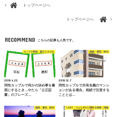
トップページへ
トップページへ
RECOMMEND
こちらの記事も人気です。
カップル関係、親子トラブル
相続・遺言、終活
2018.4.22
2018.12.7
同性カップルで何かの決め事を書
同性カップルで共有名義のマンシ
面にするとき…やたら「公正証
ョンがある場合。相続で注意する
書」のフレーズ…
こととは…
相続・遺言、終活
LGBT・ジェンダーに関する情報・持論