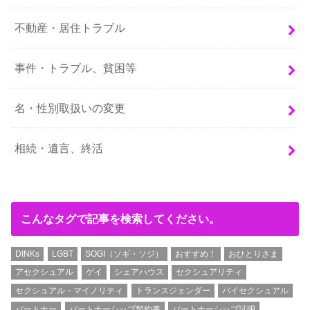
不動産・居住トラブル
事件・トラブル、貧困等
名・性別取扱いの変更
相続・遺言、終活
こんなタグで記事を検索してください。
DINKs
LGBT
SOGI（ソギ・ソジ）
おすすめ！
おひとりさま
アセクシュアル
ゲイ
シェアハウス
セクシュアリティ
セクシュアル・マイノリティ
トランスジェンダー
バイセクシュアル
パートナー
パートナーシップ契約書
パートナーシップ証明