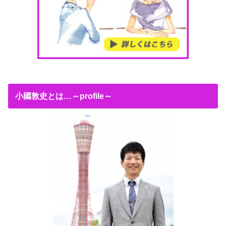
小國敦史とは…～profile～