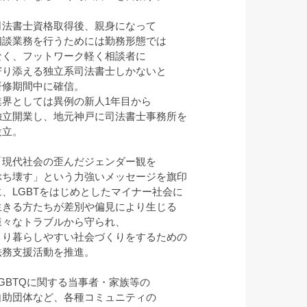
司法書士資格取得後、親身になって
相談業務を行うためには勤務形態では
なく、フットワーク軽く相談者に
寄り添える独立系司法書士しかないと
研修期間中に確信。
業界としては異例の新人1年目から
独立開業し、地元神戸に司法書士事務所を
設立。
「現代社会の歪んだジェンダー観を
ぶち壊す」という力強いメッセージを旗印
に、LGBTをはじめとしたマイナー社会に
生きる方たちが差別や偏見により生じる
様々なトラブルから守られ、
より暮らしやすい社会づくりをするための
法務支援活動を推進。
LGBTQに関する当事者・家族等の
自助団体など、各種コミュニティの