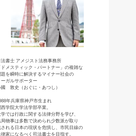
司法書士 アメジスト法務事務所
「ドメスティック・パートナー」の複雑な
問題を瞬時に解決するマイナー社会の
リーガルサポーター
小國 敦史（おぐに・あつし）
1988年兵庫県神戸市生まれ
関西学院大学法学部卒業。
大学では行政に関する法律分野を学び、
結局物事は多数で決められ少数派が取り
残される日本の現状を危惧し、市民目線の
法律家になるべく司法書士を目指す。