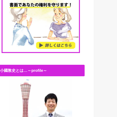
小國敦史とは…～profile～