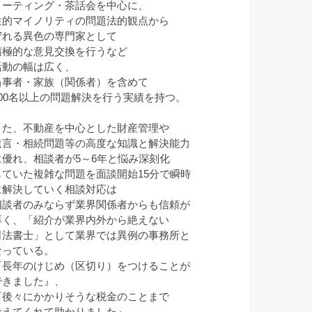
ミーティング・茶話会を中心に、
性的マイノリティの問題法的観点から
守れる異色の専門家として
積極的な意見交換を行うなど
活動の幅は広く、
当事者・家族（関係者）を含めて
100名以上の問題解決を行う実績を持つ。
また、不動産を中心とした財産管理や
遺言・相続問題等の高度な知識と解決能力
に優れ、相談者が5～6年と悩み深刻化
していた複雑な問題を面談開始15分で瞬時
に解決していく相談対応は
相談者のみならず業界関係者からも信頼が
厚く、「紹介が業界内外から絶えない
司法書士」として業界では異例の事務所と
なっている。
『長年のけじめ（区切り）をつけることが
できました』、
『後々にかかりそうな税金のことまで
考えてくれて助かりました』、