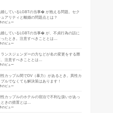
結婚しているLGBTの当事� が抱える問題。セク
シュアリティと離婚の問題点とは？
件のビュー
結婚しているLGBTの当事� が、不貞行為の話に
なったとき。注意すべきこととは…
件のビュー
トランスジェンダーの方などが名の変更をする際
に、注意すべきこととは…
件のビュー
同性カップル間でDV（暴力）があるとき。異性カ
ップルでなくても解決策はあります！
件のビュー
同性カップルのホテルの宿泊で不利な扱いがあっ
たときの措置とは…
件のビュー