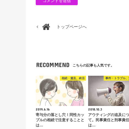
トップページへ
RECOMMEND
こちらの記事も人気です。
相続・遺言、終活
事件・トラブル、
2019.6.16
2018.10.3
寄与分の落とし穴！同性カッ
アウティングの追及に
プルの相続で注意することと
て。民事責任と刑事責
は…
は…