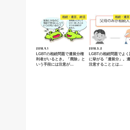
相続・遺言、終活
相続・遺言
2018.9.1
2018.5.2
LGBTの相続問題で遺留分権
LGBTの相続問題でよく
利者がいるとき。「廃除」と
に挙がる「遺留分」。
いう手段には注意が…
注意することとは…