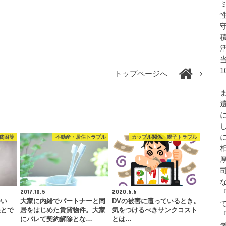
トップページへ
貧困等
不動産・居住トラブル
カップル関係、親子トラブル
2017.10.5
2020.6.6
つい
大家に内緒でパートナーと同
DVの被害に遭っているとき。
任とで
居をはじめた賃貸物件。大家
気をつけるべきサンクコスト
にバレて契約解除とな…
とは…