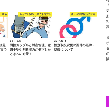
、終活
カップル関係、親子トラブル
名・性別取扱いの変更
2017.9.17
2017.10.8
話題
同性カップルと財産管理。意
性別取扱変更の要件の経緯・
遺言で
識不明や判断能力が低下した
疑義について
ときへの対策！