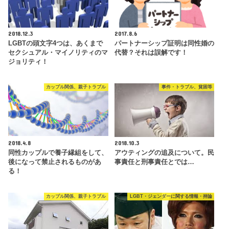
2018.12.3
2017.8.6
LGBTの頭文字4つは、あくまで
パートナーシップ証明は同性婚の
セクシュアル・マイノリティのマ
代替？それは誤解です！
ジョリティ！
カップル関係、親子トラブル
事件・トラブル、貧困等
2018.4.8
2018.10.3
同性カップルで養子縁組をして、
アウティングの追及について。民
後になって禁止されるものがあ
事責任と刑事責任とでは…
る！
カップル関係、親子トラブル
LGBT・ジェンダーに関する情報・持論