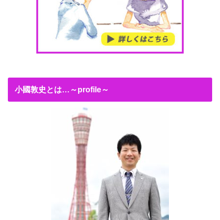
小國敦史とは…～profile～