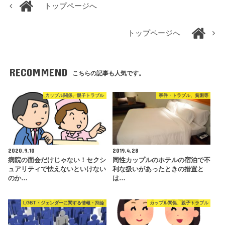
トップページへ
トップページへ
RECOMMEND
こちらの記事も人気です。
カップル関係、親子トラブル
事件・トラブル、貧困等
2020.9.10
2019.4.28
病院の面会だけじゃない！セクシ
同性カップルのホテルの宿泊で不
ュアリティで怯えないといけない
利な扱いがあったときの措置と
のか…
は…
LGBT・ジェンダーに関する情報・持論
カップル関係、親子トラブル