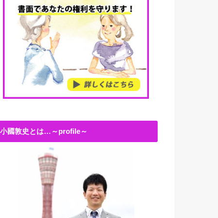
小國敦史とは…～profile～