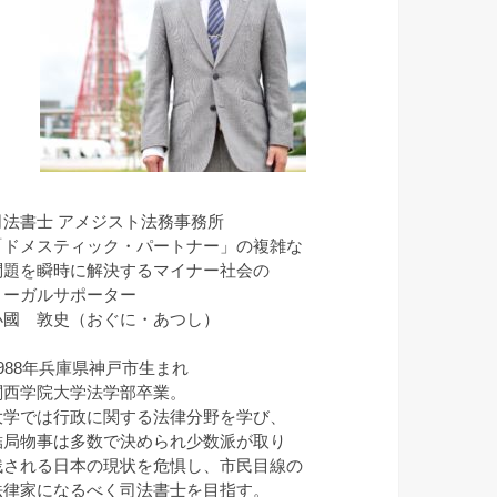
司法書士 アメジスト法務事務所
「ドメスティック・パートナー」の複雑な
問題を瞬時に解決するマイナー社会の
リーガルサポーター
小國 敦史（おぐに・あつし）
1988年兵庫県神戸市生まれ
関西学院大学法学部卒業。
大学では行政に関する法律分野を学び、
結局物事は多数で決められ少数派が取り
残される日本の現状を危惧し、市民目線の
法律家になるべく司法書士を目指す。