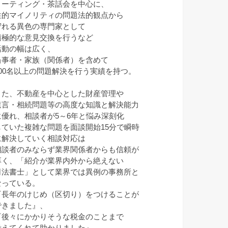
ミーティング・茶話会を中心に、
性的マイノリティの問題法的観点から
守れる異色の専門家として
積極的な意見交換を行うなど
活動の幅は広く、
当事者・家族（関係者）を含めて
100名以上の問題解決を行う実績を持つ。
また、不動産を中心とした財産管理や
遺言・相続問題等の高度な知識と解決能力
に優れ、相談者が5～6年と悩み深刻化
していた複雑な問題を面談開始15分で瞬時
に解決していく相談対応は
相談者のみならず業界関係者からも信頼が
厚く、「紹介が業界内外から絶えない
司法書士」として業界では異例の事務所と
なっている。
『長年のけじめ（区切り）をつけることが
できました』、
『後々にかかりそうな税金のことまで
考えてくれて助かりました』、