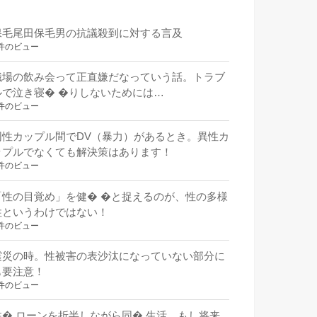
保毛尾田保毛男の抗議殺到に対する言及
件のビュー
職場の飲み会って正直嫌だなっていう話。トラブ
ルで泣き寝� �りしないためには…
件のビュー
同性カップル間でDV（暴力）があるとき。異性カ
ップルでなくても解決策はあります！
件のビュー
「性の目覚め」を健� �と捉えるのが、性の多様
性というわけではない！
件のビュー
震災の時。性被害の表沙汰になっていない部分に
も要注意！
件のビュー
住� ローンを折半しながら同� 生活。もし将来