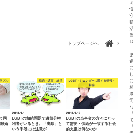
トップページへ
ラブル
相続・遺言、終活
LGBT・ジェンダーに関する情報・
持論
2018.9.1
2018.9.19
て同
LGBTの相続問題で遺留分権
LGBTの当事者の方々にとっ
、離婚
利者がいるとき。「廃除」と
て需要・供給が一致する社会
いう手段には注意が…
的支援は何なのか…