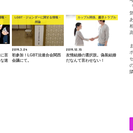
情報・
LGBT・ジェンダーに関する情報・
カップル関係、親子トラブル
持論
2019.3.24
2019.12.15
司に言
初参加！LGBT法連合会関西
友情結婚の選択肢。偽装結婚
メな迷
会議にて。
だなんて言わせない！