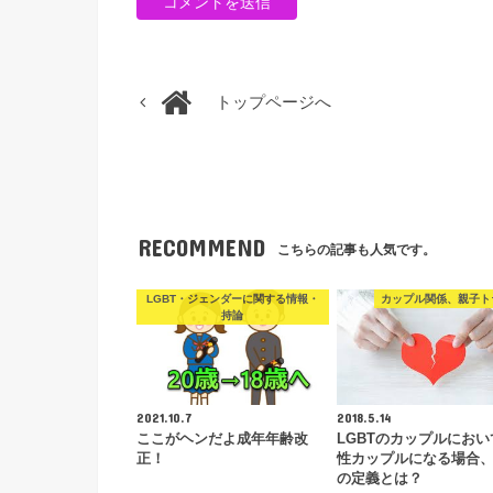
トップページへ
RECOMMEND
こちらの記事も人気です。
LGBT・ジェンダーに関する情報・
カップル関係、親子ト
持論
2021.10.7
2018.5.14
ここがヘンだよ成年年齢改
LGBTのカップルにおい
正！
性カップルになる場合
の定義とは？