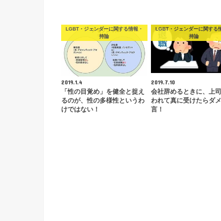
LGBT・ジェンダーに関する情報・
LGBT・ジェンダーに関する
持論
持論
2019.1.4
2019.7.10
「性の目覚め」を健全と捉え
会社辞めるときに、上
るのが、性の多様性というわ
われて真に受けたらダ
けではない！
言！