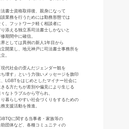
司法書士資格取得後、親身になって
相談業務を行うためには勤務形態では
なく、フットワーク軽く相談者に
寄り添える独立系司法書士しかないと
研修期間中に確信。
業界としては異例の新人1年目から
独立開業し、地元神戸に司法書士事務所を
設立。
「現代社会の歪んだジェンダー観を
ぶち壊す」という力強いメッセージを旗印
に、LGBTをはじめとしたマイナー社会に
生きる方たちが差別や偏見により生じる
様々なトラブルから守られ、
より暮らしやすい社会づくりをするための
法務支援活動を推進。
LGBTQに関する当事者・家族等の
自助団体など、各種コミュニティの