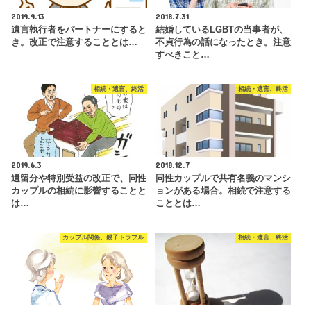
2019.9.13
2018.7.31
遺言執行者をパートナーにすると
結婚しているLGBTの当事者が、
き。改正で注意することとは…
不貞行為の話になったとき。注意
すべきこと…
相続・遺言、終活
相続・遺言、終活
2019.6.3
2018.12.7
遺留分や特別受益の改正で、同性
同性カップルで共有名義のマンシ
カップルの相続に影響することと
ョンがある場合。相続で注意する
は…
こととは…
カップル関係、親子トラブル
相続・遺言、終活