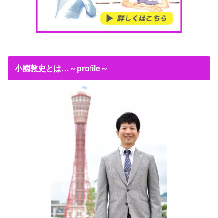
小國敦史とは…～profile～