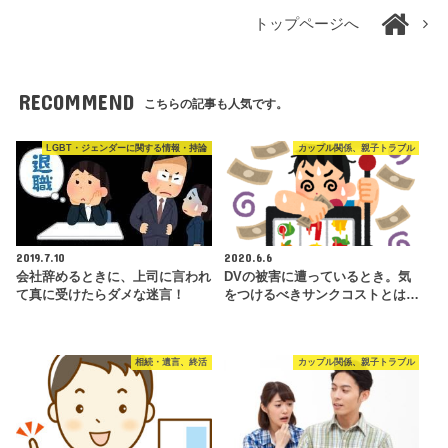
トップページへ
RECOMMEND
こちらの記事も人気です。
LGBT・ジェンダーに関する情報・持論
カップル関係、親子トラブル
2019.7.10
2020.6.6
会社辞めるときに、上司に言われ
DVの被害に遭っているとき。気
て真に受けたらダメな迷言！
をつけるべきサンクコストとは…
相続・遺言、終活
カップル関係、親子トラブル