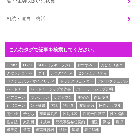
名・性別取扱いの変更
相続・遺言、終活
こんなタグで記事を検索してください。
DINKs
LGBT
SOGI（ソギ・ソジ）
おすすめ！
おひとりさま
アセクシュアル
ゲイ
シェアハウス
セクシュアリティ
セクシュアル・マイノリティ
トランスジェンダー
バイセクシュアル
パートナー
パートナーシップ契約書
パートナーシップ証明
ペアローン
マンション
レズビアン
事実婚
任意後見
住宅ローン
公正証書
内縁
別れる
友情結婚
同性カップル
同性婚
子ども
家庭裁判所
性別違和
性同一性障害
性的指向
性自認
慰謝料
未成年
死後事務委任契約
相続
職場
賃貸
遺留分
遺言
遺言執行者
遺贈
離婚
養子縁組