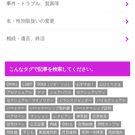
事件・トラブル、貧困等
名・性別取扱いの変更
相続・遺言、終活
こんなタグで記事を検索してください。
DINKs
LGBT
SOGI（ソギ・ソジ）
おすすめ！
おひとりさま
アセクシュアル
ゲイ
シェアハウス
セクシュアリティ
セクシュアル・マイノリティ
トランスジェンダー
バイセクシュアル
パートナー
パートナーシップ契約書
パートナーシップ証明
ペアローン
マンション
レズビアン
事実婚
任意後見
住宅ローン
公正証書
内縁
別れる
友情結婚
同性カップル
同性婚
子ども
家庭裁判所
性別違和
性同一性障害
性的指向