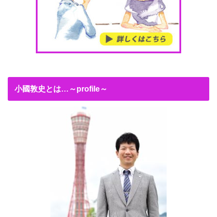
小國敦史とは…～profile～