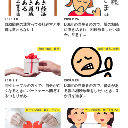
2020.1.8
2018.2.26
自助団体の運営って会社経営と本
LGBTの当事者の方で、親の相続
質は変わらない！
に巻き込まれ、相続放棄したい場
合。注意す…
相続・遺言、終活
相続・遺言、終活
2018.2.2
2018.9.29
同性カップルの方々で、自分が亡
LGBTの当事者の方で、借金があ
くなるときにパートナーへ贈与す
る親の相続放棄をしたいとき。3
るつもりがあ…
か月を過ぎ…
カップル関係、親子トラブル
カップル関係、親子トラブル