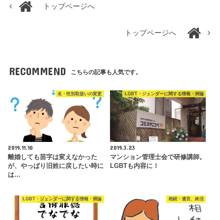
トップページへ
トップページへ
RECOMMEND
こちらの記事も人気です。
名・性別取扱いの変更
LGBT・ジェンダーに関する情報・持論
2019.11.10
2019.3.23
離婚しても苗字は変えなかった
マンション管理士会で研修講師。
が、やっぱり旧姓に戻したい時に
LGBTも内容に！
は…
LGBT・ジェンダーに関する情報・持論
相続・遺言、終活