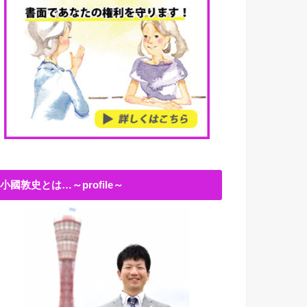
小國敦史とは…～profile～