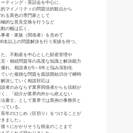
ミーティング・茶話会を中心に、
性的マイノリティの問題法的観点から
守れる異色の専門家として
積極的な意見交換を行うなど
活動の幅は広く、
当事者・家族（関係者）を含めて
100名以上の問題解決を行う実績を持つ。
また、不動産を中心とした財産管理や
遺言・相続問題等の高度な知識と解決能力
に優れ、相談者が5～6年と悩み深刻化
していた複雑な問題を面談開始15分で瞬時
に解決していく相談対応は
相談者のみならず業界関係者からも信頼が
厚く、「紹介が業界内外から絶えない
司法書士」として業界では異例の事務所と
なっている。
『長年のけじめ（区切り）をつけることが
できました』、
『後々にかかりそうな税金のことまで
考えてくれて助かりました』、