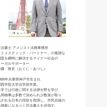
司法書士 アメジスト法務事務所
「ドメスティック・パートナー」の複雑な
問題を瞬時に解決するマイナー社会の
リーガルサポーター
小國 敦史（おぐに・あつし）
1988年兵庫県神戸市生まれ
関西学院大学法学部卒業。
大学では行政に関する法律分野を学び、
結局物事は多数で決められ少数派が取り
残される日本の現状を危惧し、市民目線の
法律家になるべく司法書士を目指す。