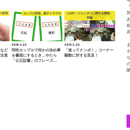
の変更
カップル関係、親子トラブル
LGBT・ジェンダーに関する情報・
持論
2018.4.22
2019.5.22
方など
同性カップルで何かの決め事
「迷ってナンボ！」コーナー
、注意
を書面にするとき…やたら
騒動に対する言及！
「公正証書」のフレーズ…