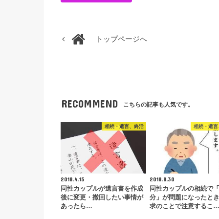
トップページへ
RECOMMEND
こちらの記事も人気です。
相続・遺言、終活
相続・遺言
2018.4.15
2018.8.30
同性カップルが遺言書を作成
同性カップルの相続で
後に変更・撤回したい事情が
分」が問題になったと
あったら…
求のことで注意するこ