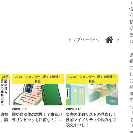
トップページへ
、終活
LGBT・ジェンダーに関する情報・
LGBT・ジェンダーに関する情報・
持論
持論
2020.2.5
2025.1.17
「遺留
国や自治体の怠慢！？東京パ
災害の困難リストの見直し！
き。請
ラリンピックも目前なのに…
性的マイノリティの悩みを可
…
視化すべし！