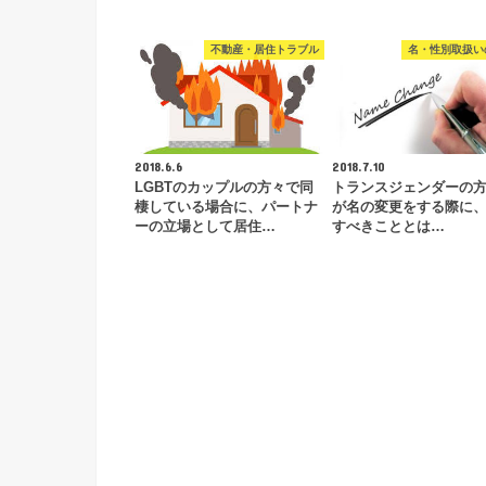
不動産・居住トラブル
名・性別取扱い
2018.6.6
2018.7.10
LGBTのカップルの方々で同
トランスジェンダーの
棲している場合に、パートナ
が名の変更をする際に
ーの立場として居住…
すべきこととは…