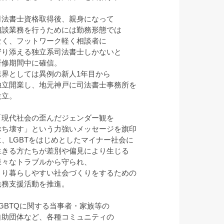
司法書士資格取得後、親身になって
相談業務を行うためには勤務形態では
なく、フットワーク軽く相談者に
寄り添える独立系司法書士しかないと
研修期間中に確信。
業界としては異例の新人1年目から
独立開業し、地元神戸に司法書士事務所を
設立。
「現代社会の歪んだジェンダー観を
ぶち壊す」という力強いメッセージを旗印
に、LGBTをはじめとしたマイナー社会に
生きる方たちが差別や偏見により生じる
様々なトラブルから守られ、
より暮らしやすい社会づくりをするための
法務支援活動を推進。
LGBTQに関する当事者・家族等の
自助団体など、各種コミュニティの