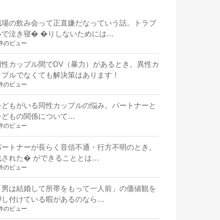
職場の飲み会って正直嫌だなっていう話。トラブ
ルで泣き寝� �りしないためには…
件のビュー
同性カップル間でDV（暴力）があるとき。異性カ
ップルでなくても解決策はあります！
件のビュー
子どもがいる同性カップルの悩み。パートナーと
子どもの関係について…
件のビュー
パートナーが長らく音信不通・行方不明のとき。
残された� ができることとは…
件のビュー
「男は結婚して所帯をもって一人前」の価値観を
押し付けている暇があるのなら…
件のビュー