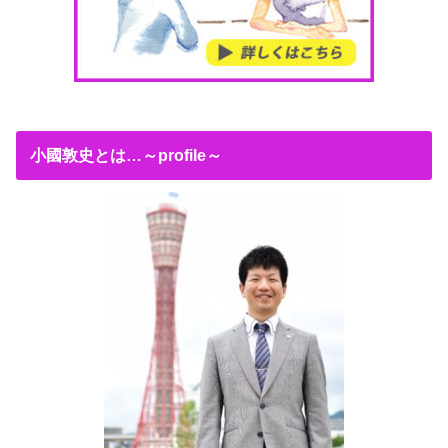
小國敦史とは…～profile～