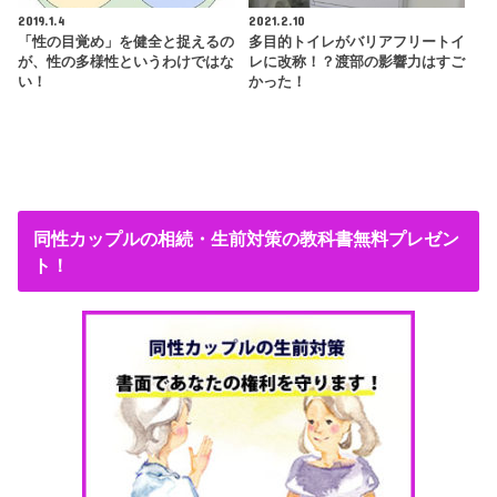
2019.1.4
2021.2.10
「性の目覚め」を健全と捉えるの
多目的トイレがバリアフリートイ
が、性の多様性というわけではな
レに改称！？渡部の影響力はすご
い！
かった！
同性カップルの相続・生前対策の教科書無料プレゼン
ト！