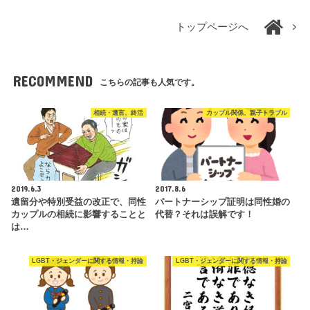
トップページへ
RECOMMEND
こちらの記事も人気です。
相続・遺言、終活
カップル関係、親子トラブル
2019.6.3
2017.8.6
遺留分や特別受益の改正で、同性
パートナーシップ証明は同性婚の
カップルの相続に影響することと
代替？それは誤解です！
は…
LGBT・ジェンダーに関する情報・持論
LGBT・ジェンダーに関する情報・持論