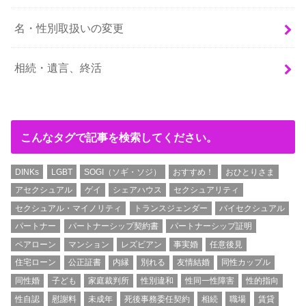
名・性別取扱いの変更
相続・遺言、終活
こんなタグで記事を検索してください。
DINKs
LGBT
SOGI（ソギ・ソジ）
おすすめ！
おひとりさま
アセクシュアル
ゲイ
シェアハウス
セクシュアリティ
セクシュアル・マイノリティ
トランスジェンダー
バイセクシュアル
パートナー
パートナーシップ契約書
パートナーシップ証明
ペアローン
マンション
レズビアン
事実婚
任意後見
住宅ローン
公正証書
内縁
別れる
友情結婚
同性カップル
同性婚
子ども
家庭裁判所
性別違和
性同一性障害
性的指向
性自認
慰謝料
未成年
死後事務委任契約
相続
職場
賃貸