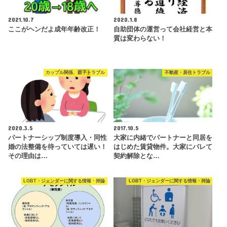
2021.10.7
2020.1.8
ここがヘンだよ成年年齢改正！
自助団体の運営って会社経営と本
質は変わらない！
カップル関係、親子トラブル
不動産・居住トラブル
2020.3.5
2017.10.5
パートナーシップ制度導入・同性
大家に内緒でパートナーと同居を
婚の法整備を待っていては遅い！
はじめた賃貸物件。大家にバレて
その理由は…
契約解除とな…
LGBT・ジェンダーに関する情報・持論
LGBT・ジェンダーに関する情報・持論