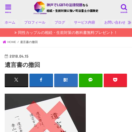
menu
search
ホーム
プロフィール
ブログ
サービス内容
お問い合わせ
同性カップルの相続・生前対策の教科書無料プレゼント！
HOME
遺言書の撤回
2018.04.15
遺言書の撤回