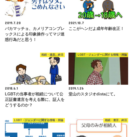
2019.7.20
2021.10.7
バカマッチョ、カメリアコンプレ
ここがヘンだよ成年年齢改正！
ックスによる印象操作ってマジ迷
惑行為だと思う！
相続・遺言、終活
LGBT・ジェンダーに関する情報・持論
2018.6.1
2019.1.26
LGBTの当事者が相続について公
堂山のスタジオdistaにて。
正証書遺言を考える際に、証人を
どうするのか？
LGBT・ジェンダーに関する情報・持論
相続・遺言、終活