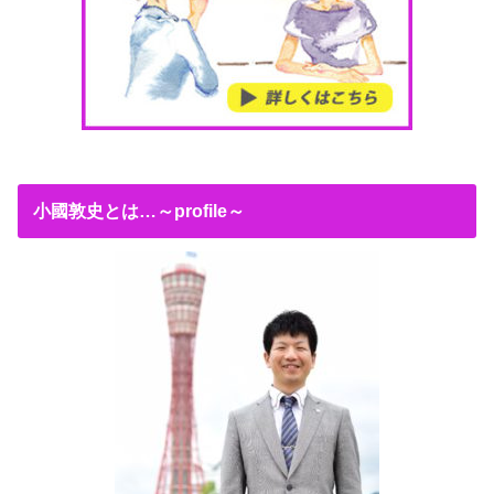
小國敦史とは…～profile～