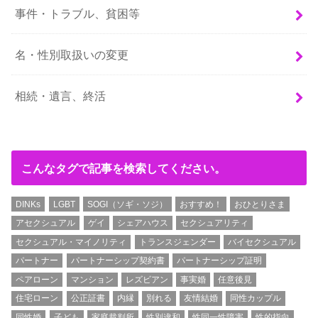
事件・トラブル、貧困等
名・性別取扱いの変更
相続・遺言、終活
こんなタグで記事を検索してください。
DINKs
LGBT
SOGI（ソギ・ソジ）
おすすめ！
おひとりさま
アセクシュアル
ゲイ
シェアハウス
セクシュアリティ
セクシュアル・マイノリティ
トランスジェンダー
バイセクシュアル
パートナー
パートナーシップ契約書
パートナーシップ証明
ペアローン
マンション
レズビアン
事実婚
任意後見
住宅ローン
公正証書
内縁
別れる
友情結婚
同性カップル
同性婚
子ども
家庭裁判所
性別違和
性同一性障害
性的指向