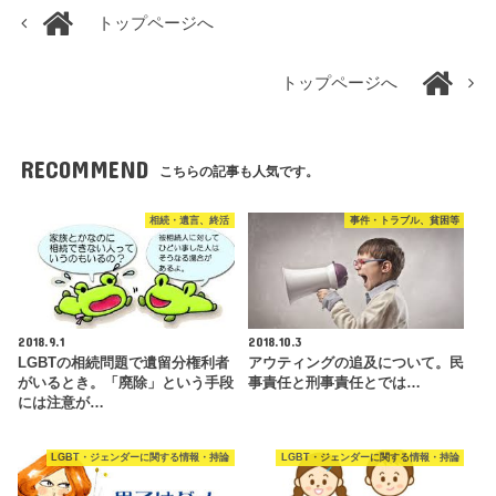
トップページへ
トップページへ
RECOMMEND
こちらの記事も人気です。
相続・遺言、終活
事件・トラブル、貧困等
2018.9.1
2018.10.3
LGBTの相続問題で遺留分権利者
アウティングの追及について。民
がいるとき。「廃除」という手段
事責任と刑事責任とでは…
には注意が…
LGBT・ジェンダーに関する情報・持論
LGBT・ジェンダーに関する情報・持論