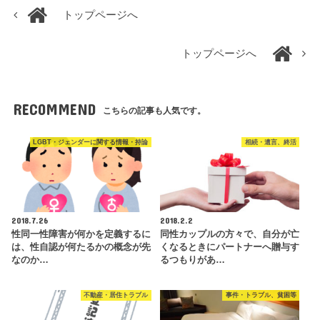
トップページへ
トップページへ
RECOMMEND
こちらの記事も人気です。
LGBT・ジェンダーに関する情報・持論
相続・遺言、終活
2018.7.26
2018.2.2
性同一性障害が何かを定義するに
同性カップルの方々で、自分が亡
は、性自認が何たるかの概念が先
くなるときにパートナーへ贈与す
なのか…
るつもりがあ…
不動産・居住トラブル
事件・トラブル、貧困等