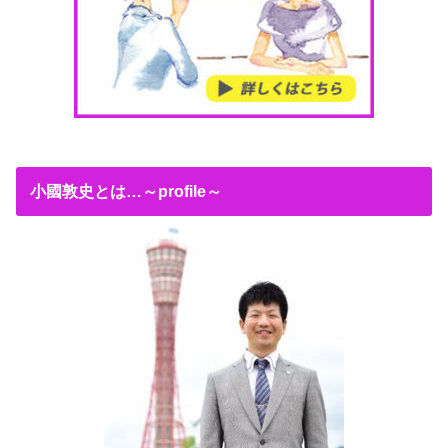
小國敦史とは…～profile～