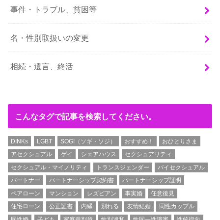
事件・トラブル、貧困等
名・性別取扱いの変更
相続・遺言、終活
こんなタグで記事を検索してください。
DINKs
LGBT
SOGI（ソギ・ソジ）
おすすめ！
おひとりさま
アセクシュアル
ゲイ
シェアハウス
セクシュアリティ
セクシュアル・マイノリティ
トランスジェンダー
バイセクシュアル
パートナー
パートナーシップ契約書
パートナーシップ証明
ペアローン
マンション
レズビアン
事実婚
任意後見
住宅ローン
公正証書
内縁
別れる
友情結婚
同性カップル
同性婚
子ども
家庭裁判所
性別違和
性同一性障害
性的指向