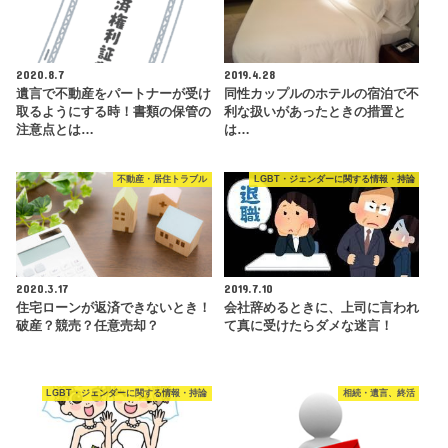
2020.8.7
2019.4.28
遺言で不動産をパートナーが受け
同性カップルのホテルの宿泊で不
取るようにする時！書類の保管の
利な扱いがあったときの措置と
注意点とは…
は…
不動産・居住トラブル
LGBT・ジェンダーに関する情報・持論
2020.3.17
2019.7.10
住宅ローンが返済できないとき！
会社辞めるときに、上司に言われ
破産？競売？任意売却？
て真に受けたらダメな迷言！
LGBT・ジェンダーに関する情報・持論
相続・遺言、終活