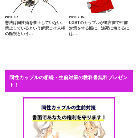
2017.8.3
2018.7.15
憲法は同性婚を禁止していない。
LGBTのカップルが遺言書で生前
禁止しているという解釈こそ人権
対策をする際に、逆死に備えるに
の軽視という…
は…
同性カップルの相続・生前対策の教科書無料プレゼン
ト！