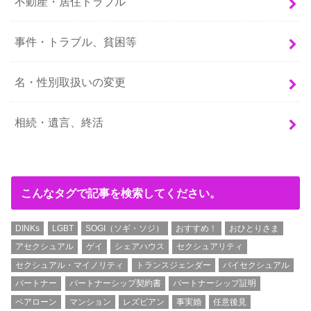
不動産・居住トラブル
事件・トラブル、貧困等
名・性別取扱いの変更
相続・遺言、終活
こんなタグで記事を検索してください。
DINKs
LGBT
SOGI（ソギ・ソジ）
おすすめ！
おひとりさま
アセクシュアル
ゲイ
シェアハウス
セクシュアリティ
セクシュアル・マイノリティ
トランスジェンダー
バイセクシュアル
パートナー
パートナーシップ契約書
パートナーシップ証明
ペアローン
マンション
レズビアン
事実婚
任意後見