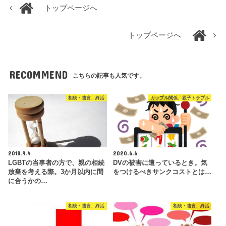
トップページへ
トップページへ
RECOMMEND
こちらの記事も人気です。
相続・遺言、終活
カップル関係、親子トラブル
2018.9.4
2020.6.6
LGBTの当事者の方で、親の相続
DVの被害に遭っているとき。気
放棄を考える際。3か月以内に間
をつけるべきサンクコストとは…
に合うかの…
相続・遺言、終活
相続・遺言、終活