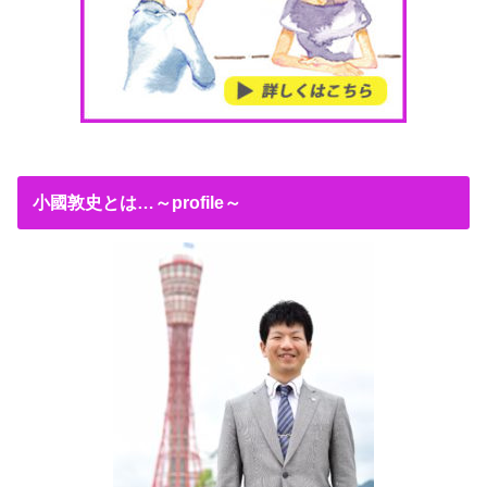
小國敦史とは…～profile～