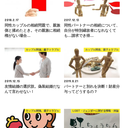
2018.2.17
2017.12.13
同性カップルの相続問題で、親族
同性パートナーの相続について、
側と揉めたとき。その親族に相続
自分が特別縁故者になれなくて
権がない場合…
も…請求でき得…
カップル関係、親子トラブル
カップル関係、親子トラブル
2019.12.15
2019.8.21
友情結婚の選択肢。偽装結婚だな
パートナーと別れを決断！財産分
んて言わせない！
与ってどうするの？
カップル関係、親子トラブル
LGBT・ジェンダーに関する情報・持論