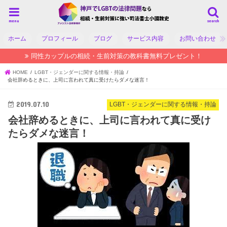
menu
search
ホーム
プロフィール
ブログ
サービス内容
お問い合わせ
同性カップルの相続・生前対策の教科書無料プレゼント！
HOME
LGBT・ジェンダーに関する情報・持論
会社辞めるときに、上司に言われて真に受けたらダメな迷言！
2019.07.10
LGBT・ジェンダーに関する情報・持論
会社辞めるときに、上司に言われて真に受け
たらダメな迷言！