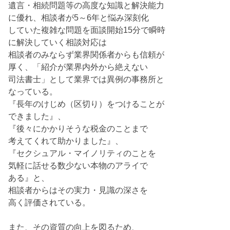
遺言・相続問題等の高度な知識と解決能力
に優れ、相談者が5～6年と悩み深刻化
していた複雑な問題を面談開始15分で瞬時
に解決していく相談対応は
相談者のみならず業界関係者からも信頼が
厚く、「紹介が業界内外から絶えない
司法書士」として業界では異例の事務所と
なっている。
『長年のけじめ（区切り）をつけることが
できました』、
『後々にかかりそうな税金のことまで
考えてくれて助かりました』、
『セクシュアル・マイノリティのことを
気軽に話せる数少ない本物のアライで
ある』と、
相談者からはその実力・見識の深さを
高く評価されている。
また、その資質の向上を図るため、