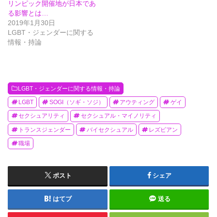
リンピック開催地が日本であ
る影響とは…
2019年1月30日
LGBT・ジェンダーに関する
情報・持論
LGBT・ジェンダーに関する情報・持論
LGBT
SOGI（ソギ・ソジ）
アウティング
ゲイ
セクシュアリティ
セクシュアル・マイノリティ
トランスジェンダー
バイセクシュアル
レズビアン
職場
ポスト
シェア
はてブ
送る