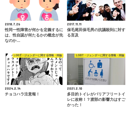
2018.7.26
2017.11.11
性同一性障害が何かを定義するに
保毛尾田保毛男の抗議殺到に対す
は、性自認が何たるかの概念が先
る言及
なのか…
LGBT・ジェンダーに関する情報・持論
LGBT・ジェンダーに関する情報・持論
2024.2.14
2021.2.10
チョコハラ注意報！
多目的トイレがバリアフリートイ
レに改称！？渡部の影響力はすご
かった！