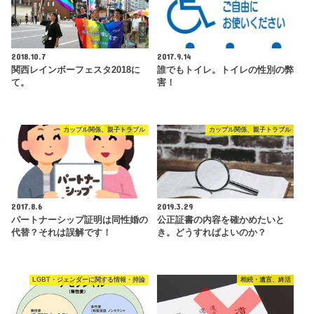
2018.10.7
2017.9.14
関西レインボーフェスタ2018に
誰でもトイレ。トイレの性別の弊
て。
害！
カップル関係、親子トラブル
カップル関係、親子トラブル
2017.8.6
2019.3.29
パートナーシップ証明は同性婚の
公正証書の内容を確かめたいと
代替？それは誤解です！
き。どうすればよいのか？
LGBT・ジェンダーに関する情報・持論
相続・遺言、終活