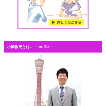
小國敦史とは…～profile～