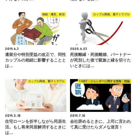
相続・遺言、終活
カップル関係、親子トラブル
2019.6.3
2020.6.23
遺留分や特別受益の改正で、同性
死後離縁・死後離婚、パートナー
カップルの相続に影響することと
が死別した後で親族と縁を切りた
は…
いときには…
カップル関係、親子トラブル
LGBT・ジェンダーに関する情報・持論
2019.5.18
2019.7.10
住宅ローンを折半しながら同居生
会社辞めるときに、上司に言われ
活。もし将来同居解消するときに
て真に受けたらダメな迷言！
は…