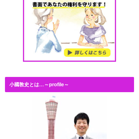
小國敦史とは…～profile～