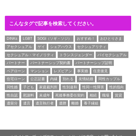
こんなタグで記事を検索してください。
DINKs
LGBT
SOGI（ソギ・ソジ）
おすすめ！
おひとりさま
アセクシュアル
ゲイ
シェアハウス
セクシュアリティ
セクシュアル・マイノリティ
トランスジェンダー
バイセクシュアル
パートナー
パートナーシップ契約書
パートナーシップ証明
ペアローン
マンション
レズビアン
事実婚
任意後見
住宅ローン
公正証書
内縁
別れる
友情結婚
同性カップル
同性婚
子ども
家庭裁判所
性別違和
性同一性障害
性的指向
性自認
慰謝料
未成年
死後事務委任契約
相続
職場
賃貸
遺留分
遺言
遺言執行者
遺贈
離婚
養子縁組