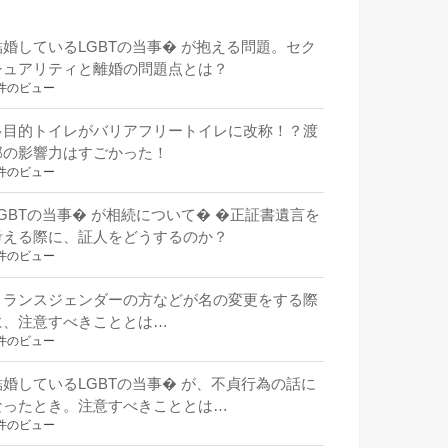
結婚しているLGBTの当事� が抱える問題。セク
シュアリティと離婚の問題点とは？
件のビュー
多目的トイレがバリアフリートイレに改称！？渡
部の影響力はすごかった！
件のビュー
LGBTの当事� が相続について� �正証書遺言を
考える際に、証人をどうするのか？
件のビュー
トランスジェンダーの方などが名の変更をする際
に、注意すべきこととは…
件のビュー
結婚しているLGBTの当事� が、不貞行為の話に
なったとき。注意すべきこととは…
件のビュー