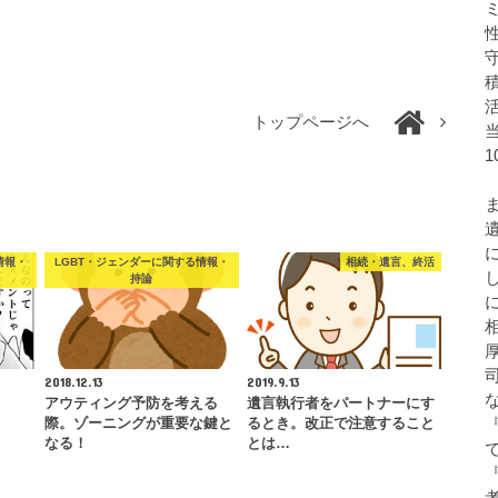
トップページへ
情報・
LGBT・ジェンダーに関する情報・
相続・遺言、終活
持論
2018.12.13
2019.9.13
アウティング予防を考える
遺言執行者をパートナーにす
際。ゾーニングが重要な鍵と
るとき。改正で注意すること
なる！
とは…