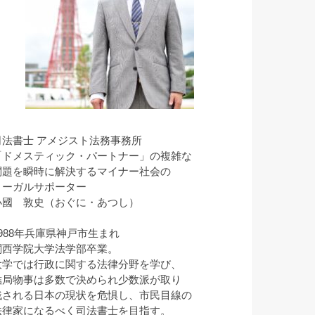
司法書士 アメジスト法務事務所
「ドメスティック・パートナー」の複雑な
問題を瞬時に解決するマイナー社会の
リーガルサポーター
小國 敦史（おぐに・あつし）
1988年兵庫県神戸市生まれ
関西学院大学法学部卒業。
大学では行政に関する法律分野を学び、
結局物事は多数で決められ少数派が取り
残される日本の現状を危惧し、市民目線の
法律家になるべく司法書士を目指す。