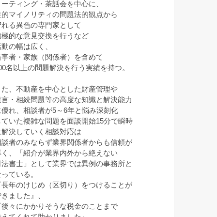
ミーティング・茶話会を中心に、
性的マイノリティの問題法的観点から
守れる異色の専門家として
積極的な意見交換を行うなど
活動の幅は広く、
当事者・家族（関係者）を含めて
100名以上の問題解決を行う実績を持つ。
また、不動産を中心とした財産管理や
遺言・相続問題等の高度な知識と解決能力
に優れ、相談者が5～6年と悩み深刻化
していた複雑な問題を面談開始15分で瞬時
に解決していく相談対応は
相談者のみならず業界関係者からも信頼が
厚く、「紹介が業界内外から絶えない
司法書士」として業界では異例の事務所と
なっている。
『長年のけじめ（区切り）をつけることが
できました』、
『後々にかかりそうな税金のことまで
考えてくれて助かりました』、