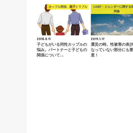
カップル関係、親子トラブル
LGBT・ジェンダーに関する
持論
2018.8.11
2019.1.17
子どもがいる同性カップルの
震災の時。性被害の表
悩み。パートナーと子どもの
なっていない部分にも
関係について…
意！