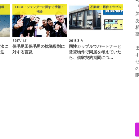
情報・
LGBT・ジェンダーに関する情報・
不動産・居住トラブル
持論
2017.11.11
2018.3.4
沙汰に
保毛尾田保毛男の抗議殺到に
同性カップルでパートナーと
要注
対する言及
賃貸物件で同居を考えていた
ら、借家契約期間につ…