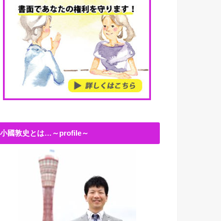
小國敦史とは…～profile～