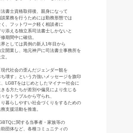
司法書士資格取得後、親身になって
相談業務を行うためには勤務形態では
なく、フットワーク軽く相談者に
寄り添える独立系司法書士しかないと
研修期間中に確信。
業界としては異例の新人1年目から
独立開業し、地元神戸に司法書士事務所を
設立。
「現代社会の歪んだジェンダー観を
ぶち壊す」という力強いメッセージを旗印
に、LGBTをはじめとしたマイナー社会に
生きる方たちが差別や偏見により生じる
様々なトラブルから守られ、
より暮らしやすい社会づくりをするための
法務支援活動を推進。
LGBTQに関する当事者・家族等の
自助団体など、各種コミュニティの