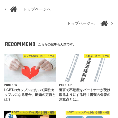
トップページへ
トップページへ
RECOMMEND
こちらの記事も人気です。
カップル関係、親子トラブル
不動産・居住トラブル
2018.5.14
2020.8.7
LGBTのカップルにおいて同性カ
遺言で不動産をパートナーが受け
ップルになる場合、離婚の定義と
取るようにする時！書類の保管の
は？
注意点とは…
LGBT・ジェンダーに関する情報・持論
LGBT・ジェンダーに関する情報・持論