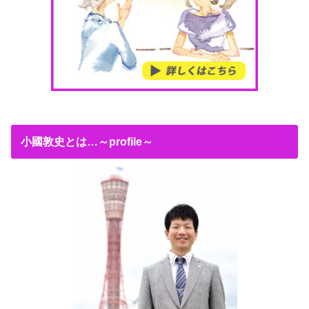
小國敦史とは…～profile～