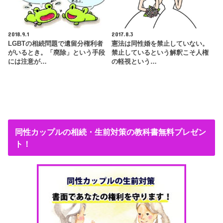
2018.9.1
2017.8.3
LGBTの相続問題で遺留分権利者
憲法は同性婚を禁止していない。
がいるとき。「廃除」という手段
禁止しているという解釈こそ人権
には注意が…
の軽視という…
同性カップルの相続・生前対策の教科書無料プレゼン
ト！