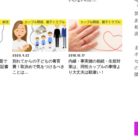
いけないのか…
、終活
カップル関係、親子トラブル
カップル関係、親子トラブル
2020.9.23
2018.10.17
題で
別れてからの子どもの養育
内縁・事実婚の相続・生前対
密証書
費！取決めで気をつけるべき
策は、同性カップルの事情よ
ことは…
り大丈夫は勘違い！