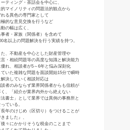
ミーティング・茶話会を中心に、
性的マイノリティの問題法的観点から
守れる異色の専門家として
積極的な意見交換を行うなど
活動の幅は広く、
当事者・家族（関係者）を含めて
100名以上の問題解決を行う実績を持つ。
また、不動産を中心とした財産管理や
遺言・相続問題等の高度な知識と解決能力
に優れ、相談者が5～6年と悩み深刻化
していた複雑な問題を面談開始15分で瞬時
に解決していく相談対応は
相談者のみならず業界関係者からも信頼が
厚く、「紹介が業界内外から絶えない
司法書士」として業界では異例の事務所と
なっている。
『長年のけじめ（区切り）をつけることが
できました』、
『後々にかかりそうな税金のことまで
考えてくれて助かりました』、