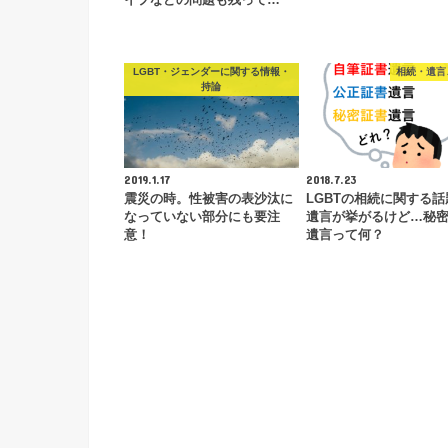
イプなどの問題も残って…
LGBT・ジェンダーに関する情報・
相続・遺言
持論
2019.1.17
2018.7.23
震災の時。性被害の表沙汰に
LGBTの相続に関する話
なっていない部分にも要注
遺言が挙がるけど…秘
意！
遺言って何？