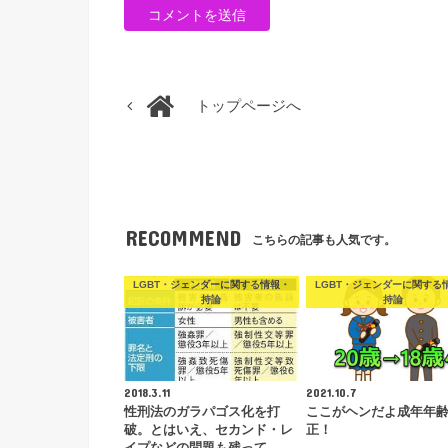
トップページへ
RECOMMEND
こちらの記事も人気です。
LGBT・ジェンダーに関する情報・
LGBT・ジェンダーに関する
持論
持論
2018.3.11
2021.10.7
性刑法のガラパゴス化を打
ここがヘンだよ成年年
破。とはいえ、セカンド・レ
正！