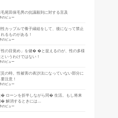
保毛尾田保毛男の抗議殺到に対する言及
件のビュー
同性カップルで養子縁組をして、後になって禁止
されるものがある！
件のビュー
「性の目覚め」を健� �と捉えるのが、性の多様
性というわけではない！
件のビュー
震災の時。性被害の表沙汰になっていない部分に
も要注意！
件のビュー
住� ローンを折半しながら同� 生活。もし将来
同� 解消するときには…
件のビュー