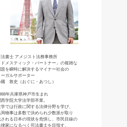
司法書士 アメジスト法務事務所
「ドメスティック・パートナー」の複雑な
問題を瞬時に解決するマイナー社会の
リーガルサポーター
小國 敦史（おぐに・あつし）
1988年兵庫県神戸市生まれ
関西学院大学法学部卒業。
大学では行政に関する法律分野を学び、
結局物事は多数で決められ少数派が取り
残される日本の現状を危惧し、市民目線の
法律家になるべく司法書士を目指す。