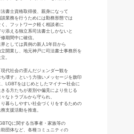
司法書士資格取得後、親身になって
相談業務を行うためには勤務形態では
なく、フットワーク軽く相談者に
寄り添える独立系司法書士しかないと
研修期間中に確信。
業界としては異例の新人1年目から
独立開業し、地元神戸に司法書士事務所を
設立。
「現代社会の歪んだジェンダー観を
ぶち壊す」という力強いメッセージを旗印
に、LGBTをはじめとしたマイナー社会に
生きる方たちが差別や偏見により生じる
様々なトラブルから守られ、
より暮らしやすい社会づくりをするための
法務支援活動を推進。
LGBTQに関する当事者・家族等の
自助団体など、各種コミュニティの