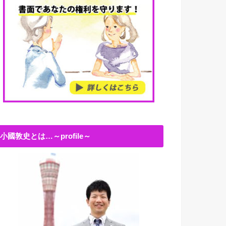
小國敦史とは…～profile～