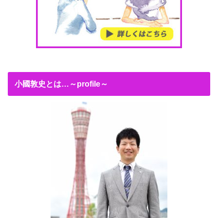
小國敦史とは…～profile～