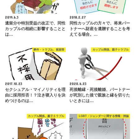
2019.6.3
2018.2.27
遺留分や特別受益の改正で、同性
同性カップルの方々で、将来パー
カップルの相続に影響することと
トナーへ財産を遺贈することを考
は…
えてる場合。…
事件・トラブル、貧困等
カップル関係、親子トラブル
2017.10.23
2020.6.23
セクシュアル・マイノリティを理
死後離縁・死後離婚、パートナー
由に採用拒否！？泣き寝入りを決
が死別した後で親族と縁を切りた
めつけるのは…
いときには…
カップル関係、親子トラブル
LGBT・ジェンダーに関する情報・持論