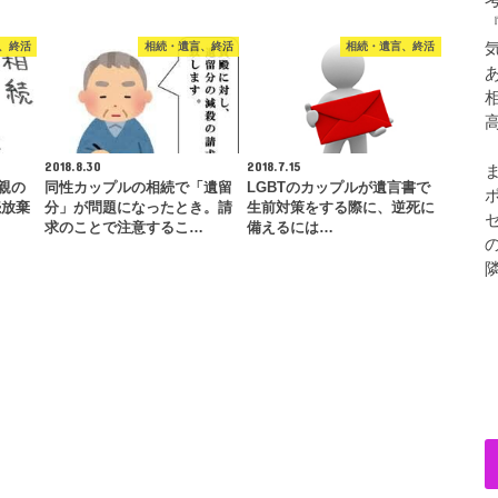
、終活
相続・遺言、終活
相続・遺言、終活
2018.8.30
2018.7.15
親の
同性カップルの相続で「遺留
LGBTのカップルが遺言書で
続放棄
分」が問題になったとき。請
生前対策をする際に、逆死に
求のことで注意するこ…
備えるには…