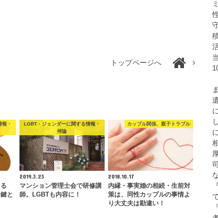
トップページへ
情報・
LGBT・ジェンダーに関する情報・
カップル関係、親子トラブル
持論
2019.3.23
2018.10.17
える
マンション管理士会で研修講
内縁・事実婚の相続・生前対
な鍵と
師。LGBTも内容に！
策は、同性カップルの事情よ
り大丈夫は勘違い！