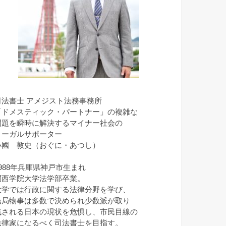
司法書士 アメジスト法務事務所
「ドメスティック・パートナー」の複雑な
問題を瞬時に解決するマイナー社会の
リーガルサポーター
小國 敦史（おぐに・あつし）
1988年兵庫県神戸市生まれ
関西学院大学法学部卒業。
大学では行政に関する法律分野を学び、
結局物事は多数で決められ少数派が取り
残される日本の現状を危惧し、市民目線の
法律家になるべく司法書士を目指す。