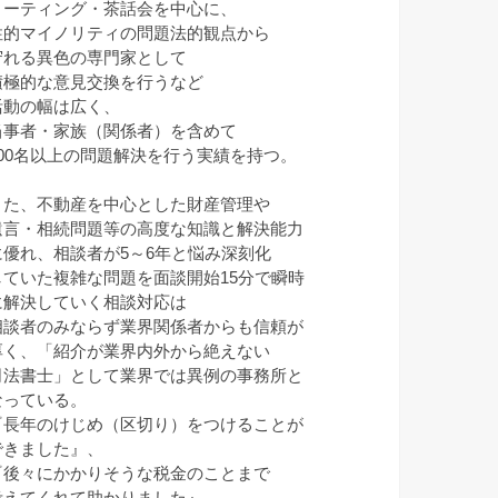
ミーティング・茶話会を中心に、
性的マイノリティの問題法的観点から
守れる異色の専門家として
積極的な意見交換を行うなど
活動の幅は広く、
当事者・家族（関係者）を含めて
100名以上の問題解決を行う実績を持つ。
また、不動産を中心とした財産管理や
遺言・相続問題等の高度な知識と解決能力
に優れ、相談者が5～6年と悩み深刻化
していた複雑な問題を面談開始15分で瞬時
に解決していく相談対応は
相談者のみならず業界関係者からも信頼が
厚く、「紹介が業界内外から絶えない
司法書士」として業界では異例の事務所と
なっている。
『長年のけじめ（区切り）をつけることが
できました』、
『後々にかかりそうな税金のことまで
考えてくれて助かりました』、