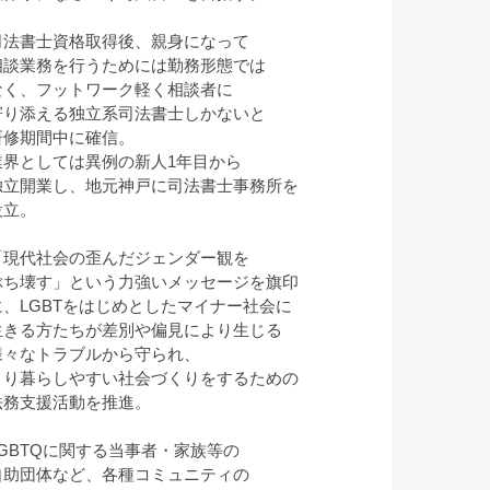
司法書士資格取得後、親身になって
相談業務を行うためには勤務形態では
なく、フットワーク軽く相談者に
寄り添える独立系司法書士しかないと
研修期間中に確信。
業界としては異例の新人1年目から
独立開業し、地元神戸に司法書士事務所を
設立。
「現代社会の歪んだジェンダー観を
ぶち壊す」という力強いメッセージを旗印
に、LGBTをはじめとしたマイナー社会に
生きる方たちが差別や偏見により生じる
様々なトラブルから守られ、
より暮らしやすい社会づくりをするための
法務支援活動を推進。
LGBTQに関する当事者・家族等の
自助団体など、各種コミュニティの