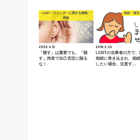
LGBT・ジェンダーに関する情報・
相続・遺言
持論
2020.4.13
2018.2.26
「聴す」は重要でも、「聴
LGBTの当事者の方で、
す」拘束で自己否定に陥る
相続に巻き込まれ、相
な！
したい場合。注意す…