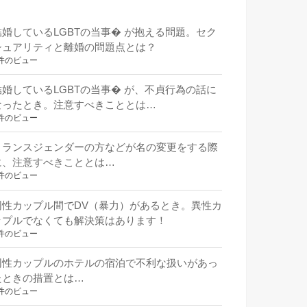
結婚しているLGBTの当事� が抱える問題。セク
シュアリティと離婚の問題点とは？
件のビュー
結婚しているLGBTの当事� が、不貞行為の話に
なったとき。注意すべきこととは…
件のビュー
トランスジェンダーの方などが名の変更をする際
に、注意すべきこととは…
件のビュー
同性カップル間でDV（暴力）があるとき。異性カ
ップルでなくても解決策はあります！
件のビュー
同性カップルのホテルの宿泊で不利な扱いがあっ
たときの措置とは…
件のビュー