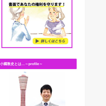
小國敦史とは…～profile～