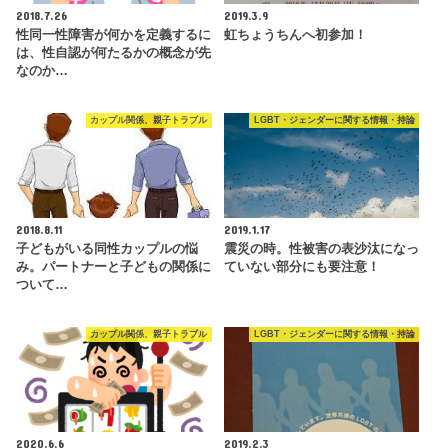
2018.7.26
2019.3.9
性同一性障害が何かを定義するに
虹ちょうちんへ初参加！
は、性自認が何たるかの概念が先
なのか…
カップル関係、親子トラブル
LGBT・ジェンダーに関する情報・持論
2018.8.11
2019.1.17
子どもがいる同性カップルの悩
震災の時。性被害の表沙汰になっ
み。パートナーと子どもの関係に
ていない部分にも要注意！
ついて…
カップル関係、親子トラブル
LGBT・ジェンダーに関する情報・持論
2020.6.6
2019.2.3