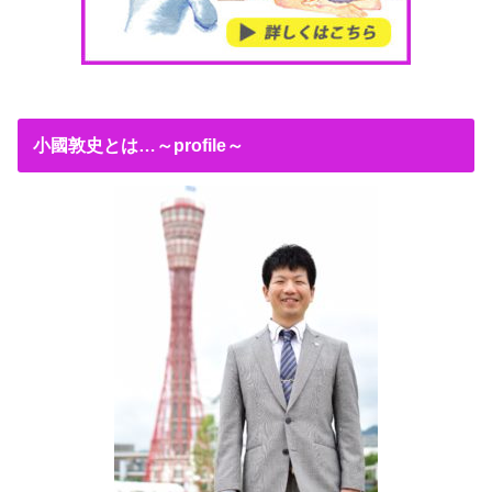
小國敦史とは…～profile～