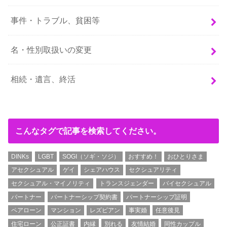
事件・トラブル、貧困等
名・性別取扱いの変更
相続・遺言、終活
こんなタグで記事を検索してください。
DINKs
LGBT
SOGI（ソギ・ソジ）
おすすめ！
おひとりさま
アセクシュアル
ゲイ
シェアハウス
セクシュアリティ
セクシュアル・マイノリティ
トランスジェンダー
バイセクシュアル
パートナー
パートナーシップ契約書
パートナーシップ証明
ペアローン
マンション
レズビアン
事実婚
任意後見
住宅ローン
公正証書
内縁
別れる
友情結婚
同性カップル