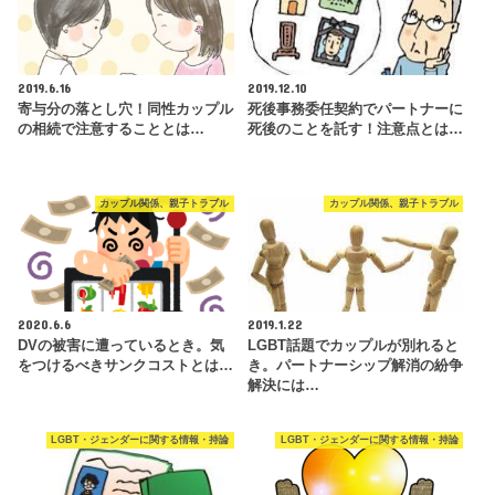
2019.6.16
2019.12.10
寄与分の落とし穴！同性カップル
死後事務委任契約でパートナーに
の相続で注意することとは…
死後のことを託す！注意点とは…
カップル関係、親子トラブル
カップル関係、親子トラブル
2020.6.6
2019.1.22
DVの被害に遭っているとき。気
LGBT話題でカップルが別れると
をつけるべきサンクコストとは…
き。パートナーシップ解消の紛争
解決には…
LGBT・ジェンダーに関する情報・持論
LGBT・ジェンダーに関する情報・持論