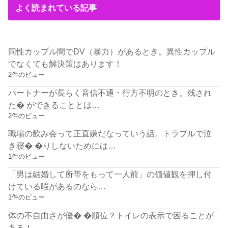
よく読まれている記事
同性カップル間でDV（暴力）があるとき。異性カップル
でなくても解決策はあります！
2件のビュー
パートナーが長らく音信不通・行方不明のとき。残され
た� ができることとは…
2件のビュー
職場の飲み会って正直嫌だなっていう話。トラブルで泣
き寝� �りしないためには…
1件のビュー
「男は結婚して所帯をもって一人前」の価値観を押し付
けている暇があるのなら…
1件のビュー
体の不自由さが優� �順位？トイレの表示で困ることが
ある！