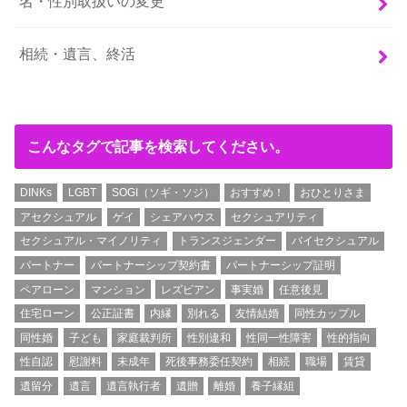
名・性別取扱いの変更
相続・遺言、終活
こんなタグで記事を検索してください。
DINKs
LGBT
SOGI（ソギ・ソジ）
おすすめ！
おひとりさま
アセクシュアル
ゲイ
シェアハウス
セクシュアリティ
セクシュアル・マイノリティ
トランスジェンダー
バイセクシュアル
パートナー
パートナーシップ契約書
パートナーシップ証明
ペアローン
マンション
レズビアン
事実婚
任意後見
住宅ローン
公正証書
内縁
別れる
友情結婚
同性カップル
同性婚
子ども
家庭裁判所
性別違和
性同一性障害
性的指向
性自認
慰謝料
未成年
死後事務委任契約
相続
職場
賃貸
遺留分
遺言
遺言執行者
遺贈
離婚
養子縁組