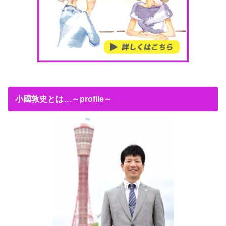
小國敦史とは…～profile～