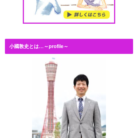
小國敦史とは…～profile～