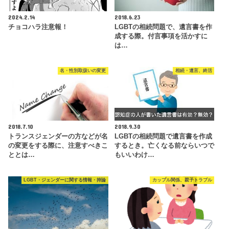
2024.2.14
2018.6.23
チョコハラ注意報！
LGBTの相続問題で、遺言書を作
成する際。付言事項を活かすに
は…
名・性別取扱いの変更
相続・遺言、終活
2018.7.10
2018.9.30
トランスジェンダーの方などが名
LGBTの相続問題で遺言書を作成
の変更をする際に、注意すべきこ
するとき。亡くなる前ならいつで
ととは…
もいいわけ…
LGBT・ジェンダーに関する情報・持論
カップル関係、親子トラブル