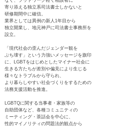
なく、フットワーク軽く相談者に
寄り添える独立系司法書士しかないと
研修期間中に確信。
業界としては異例の新人1年目から
独立開業し、地元神戸に司法書士事務所を
設立。
「現代社会の歪んだジェンダー観を
ぶち壊す」という力強いメッセージを旗印
に、LGBTをはじめとしたマイナー社会に
生きる方たちが差別や偏見により生じる
様々なトラブルから守られ、
より暮らしやすい社会づくりをするための
法務支援活動を推進。
LGBTQに関する当事者・家族等の
自助団体など、各種コミュニティの
ミーティング・茶話会を中心に、
性的マイノリティの問題法的観点から