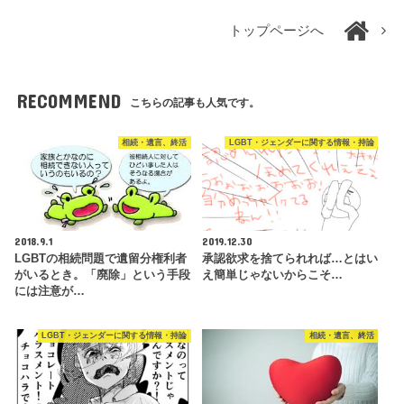
トップページへ
RECOMMEND
こちらの記事も人気です。
相続・遺言、終活
LGBT・ジェンダーに関する情報・持論
2018.9.1
2019.12.30
LGBTの相続問題で遺留分権利者
承認欲求を捨てられれば…とはい
がいるとき。「廃除」という手段
え簡単じゃないからこそ…
には注意が…
LGBT・ジェンダーに関する情報・持論
相続・遺言、終活