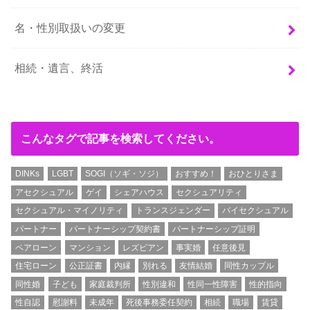
名・性別取扱いの変更
相続・遺言、終活
こんなタグで記事を検索してください。
DINKs
LGBT
SOGI（ソギ・ソジ）
おすすめ！
おひとりさま
アセクシュアル
ゲイ
シェアハウス
セクシュアリティ
セクシュアル・マイノリティ
トランスジェンダー
バイセクシュアル
パートナー
パートナーシップ契約書
パートナーシップ証明
ペアローン
マンション
レズビアン
事実婚
任意後見
住宅ローン
公正証書
内縁
別れる
友情結婚
同性カップル
同性婚
子ども
家庭裁判所
性別違和
性同一性障害
性的指向
性自認
慰謝料
未成年
死後事務委任契約
相続
職場
賃貸