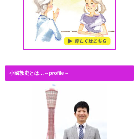
小國敦史とは…～profile～