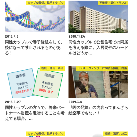
カップル関係、親子トラブル
不動産・居住トラブル
2018.4.8
2018.11.24
同性カップルで養子縁組をして、
同性カップルで公営住宅での同居
後になって禁止されるものがあ
を考える際に。入居要件のハード
る！
ルはどうか…
相続・遺言、終活
LGBT・ジェンダーに関する情報・持論
2018.2.27
2019.3.6
同性カップルの方々で、将来パー
『岬の兄妹』の内容ってまんざら
トナーへ財産を遺贈することを考
絵空事でもない！
えてる場合。…
カップル関係、親子トラブル
相続・遺言、終活