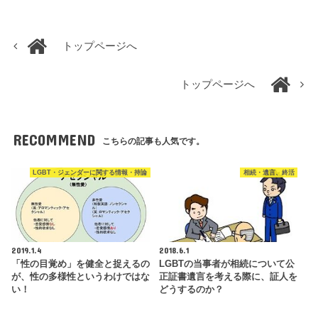
トップページへ
トップページへ
RECOMMEND
こちらの記事も人気です。
LGBT・ジェンダーに関する情報・持論
相続・遺言、終活
2019.1.4
2018.6.1
「性の目覚め」を健全と捉えるの
LGBTの当事者が相続について公
が、性の多様性というわけではな
正証書遺言を考える際に、証人を
い！
どうするのか？