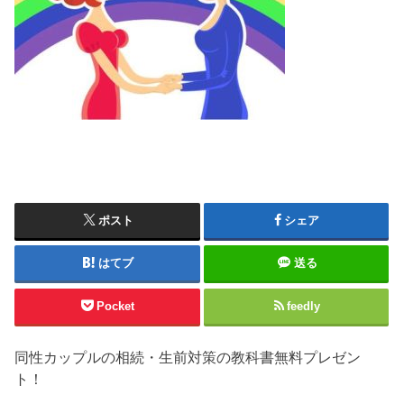
ポスト
シェア
はてブ
送る
Pocket
feedly
同性カップルの相続・生前対策の教科書無料プレゼン
ト！