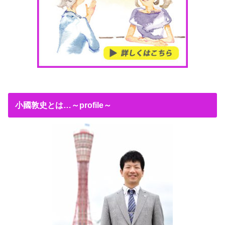
小國敦史とは…～profile～