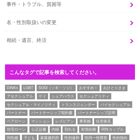
事件・トラブル、貧困等
名・性別取扱いの変更
相続・遺言、終活
こんなタグで記事を検索してください。
DINKs
LGBT
SOGI（ソギ・ソジ）
おすすめ！
おひとりさま
アセクシュアル
ゲイ
シェアハウス
セクシュアリティ
セクシュアル・マイノリティ
トランスジェンダー
バイセクシュアル
パートナー
パートナーシップ契約書
パートナーシップ証明
ペアローン
マンション
レズビアン
事実婚
任意後見
住宅ローン
公正証書
内縁
別れる
友情結婚
同性カップル
同性婚
子ども
家庭裁判所
性別違和
性同一性障害
性的指向