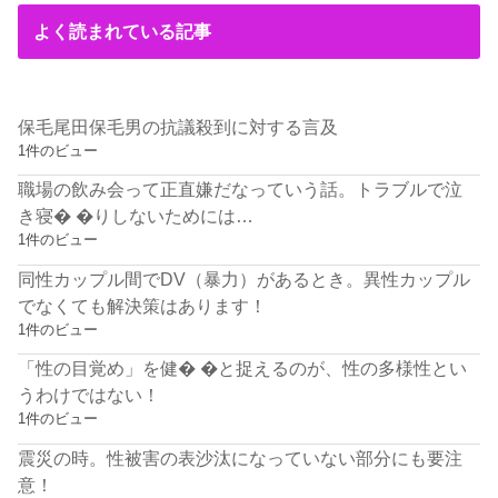
よく読まれている記事
保毛尾田保毛男の抗議殺到に対する言及
1件のビュー
職場の飲み会って正直嫌だなっていう話。トラブルで泣
き寝� �りしないためには…
1件のビュー
同性カップル間でDV（暴力）があるとき。異性カップル
でなくても解決策はあります！
1件のビュー
「性の目覚め」を健� �と捉えるのが、性の多様性とい
うわけではない！
1件のビュー
震災の時。性被害の表沙汰になっていない部分にも要注
意！