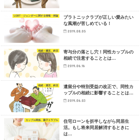
LGBT・ジェンダーに関する情報・持論
プラトニックラブが正しい愛みたい
な風潮が苦しめている！
2019.08.05
相続・遺言、終活
寄与分の落とし穴！同性カップルの
相続で注意することとは…
2019.06.16
相続・遺言、終活
遺留分や特別受益の改正で、同性カ
ップルの相続に影響することとは…
2019.06.03
カップル関係、親子トラブル
住宅ローンを折半しながら同居生
活。もし将来同居解消するときに
は…