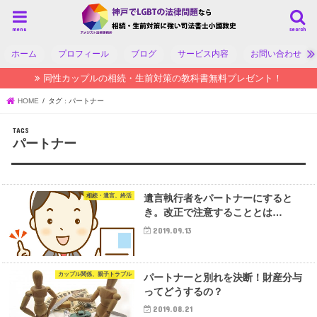
menu
search
ホーム
プロフィール
ブログ
サービス内容
お問い合わせ
同性カップルの相続・生前対策の教科書無料プレゼント！
HOME
タグ : パートナー
パートナー
相続・遺言、終活
遺言執行者をパートナーにすると
き。改正で注意することとは…
2019.09.13
カップル関係、親子トラブル
パートナーと別れを決断！財産分与
ってどうするの？
2019.08.21