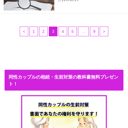
<
1
2
3
4
5
…
9
>
同性カップルの相続・生前対策の教科書無料プレゼン
ト！