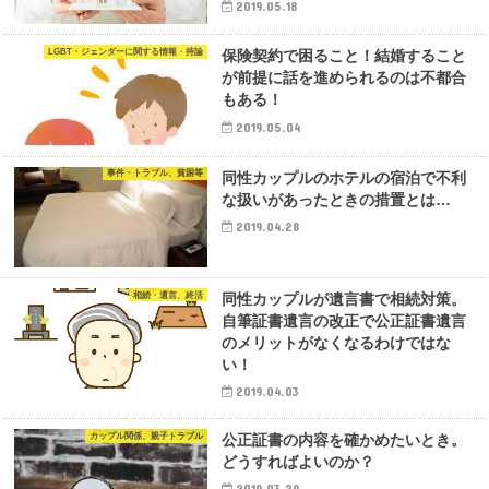
2019.05.18
LGBT・ジェンダーに関する情報・持論
保険契約で困ること！結婚すること
が前提に話を進められるのは不都合
もある！
2019.05.04
事件・トラブル、貧困等
同性カップルのホテルの宿泊で不利
な扱いがあったときの措置とは…
2019.04.28
相続・遺言、終活
同性カップルが遺言書で相続対策。
自筆証書遺言の改正で公正証書遺言
のメリットがなくなるわけではな
い！
2019.04.03
カップル関係、親子トラブル
公正証書の内容を確かめたいとき。
どうすればよいのか？
2019.03.29