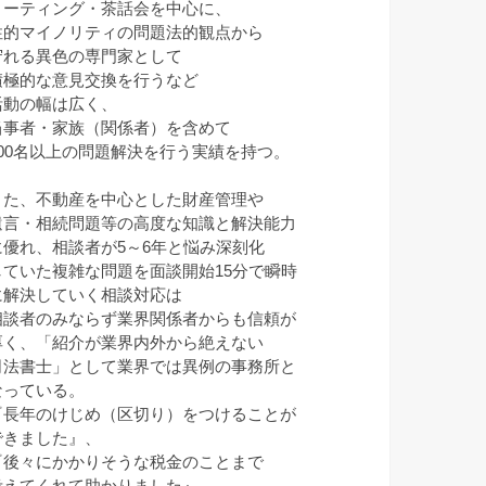
ミーティング・茶話会を中心に、
性的マイノリティの問題法的観点から
守れる異色の専門家として
積極的な意見交換を行うなど
活動の幅は広く、
当事者・家族（関係者）を含めて
100名以上の問題解決を行う実績を持つ。
また、不動産を中心とした財産管理や
遺言・相続問題等の高度な知識と解決能力
に優れ、相談者が5～6年と悩み深刻化
していた複雑な問題を面談開始15分で瞬時
に解決していく相談対応は
相談者のみならず業界関係者からも信頼が
厚く、「紹介が業界内外から絶えない
司法書士」として業界では異例の事務所と
なっている。
『長年のけじめ（区切り）をつけることが
できました』、
『後々にかかりそうな税金のことまで
考えてくれて助かりました』、