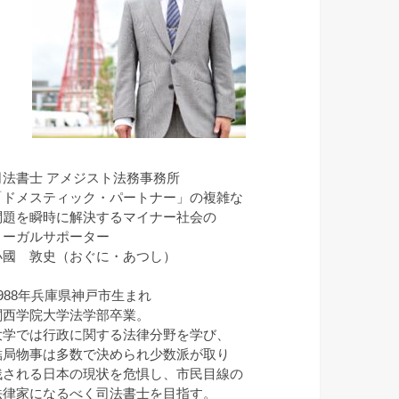
司法書士 アメジスト法務事務所
「ドメスティック・パートナー」の複雑な
問題を瞬時に解決するマイナー社会の
リーガルサポーター
小國 敦史（おぐに・あつし）
1988年兵庫県神戸市生まれ
関西学院大学法学部卒業。
大学では行政に関する法律分野を学び、
結局物事は多数で決められ少数派が取り
残される日本の現状を危惧し、市民目線の
法律家になるべく司法書士を目指す。