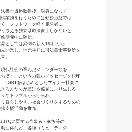
司法書士資格取得後、親身になって
相談業務を行うためには勤務形態では
なく、フットワーク軽く相談者に
寄り添える独立系司法書士しかないと
研修期間中に確信。
業界としては異例の新人1年目から
独立開業し、地元神戸に司法書士事務所を
設立。
「現代社会の歪んだジェンダー観を
ぶち壊す」という力強いメッセージを旗印
に、LGBTをはじめとしたマイナー社会に
生きる方たちが差別や偏見により生じる
様々なトラブルから守られ、
より暮らしやすい社会づくりをするための
法務支援活動を推進。
LGBTQに関する当事者・家族等の
自助団体など、各種コミュニティの