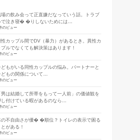
職場の飲み会って正直嫌だなっていう話。トラブ
ルで泣き寝� �りしないためには…
件のビュー
同性カップル間でDV（暴力）があるとき。異性カ
ップルでなくても解決策はあります！
件のビュー
子どもがいる同性カップルの悩み。パートナーと
子どもの関係について…
件のビュー
「男は結婚して所帯をもって一人前」の価値観を
押し付けている暇があるのなら…
件のビュー
体の不自由さが優� �順位？トイレの表示で困る
ことがある！
件のビュー