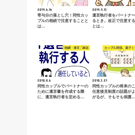
2019.6.16
2019.9.13
寄与分の落とし穴！同性カッ
遺言執行者をパートナ
プルの相続で注意することと
るとき。改正で注意す
は…
とは…
相続・遺言、終活
カップル関係、親子ト
2018.8.6
2018.3.21
同性カップルでパートナーの
同性カップルの将来の
ために遺言書を作成する際
任意後見制度の話題が
に、遺言執行者を定める…
がるが、そもそも保護