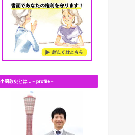
小國敦史とは…～profile～