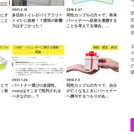
2021.2.10
2018.2.27
ーにす
多目的トイレがバリアフリー
同性カップルの方々で、将来
ること
トイレに改称！？渡部の影響
パートナーへ財産を遺贈する
力はすごかった！
ことを考えてる場合。…
ラブル
LGBT・ジェンダーに関する情報・
相続・遺言、終活
持論
2023.1.30
2018.2.2
ことで
パートナー選びの多様性。
同性カップルの方々で、自分
よく挙
coaryはそこまで批判される
が亡くなるときにパートナー
…
べきなのか…？
へ贈与するつもりがあ…