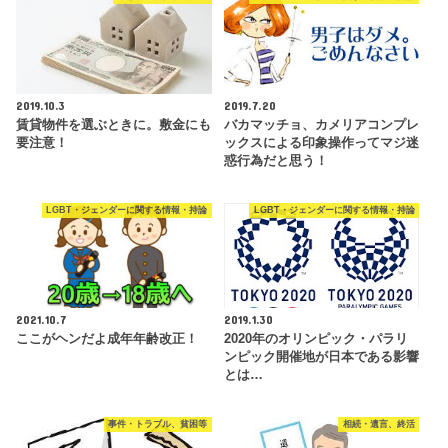
2019.10.3
2019.7.20
賃貸物件を選ぶときに。敷金にも
バカマッチョ、カメリアコンプレ
要注意！
ックスによる印象操作ってマジ迷
惑行為だと思う！
LGBT・ジェンダーに関する情報・持論
LGBT・ジェンダーに関する情報・持論
2021.10.7
2019.1.30
ここがヘンだよ成年年齢改正！
2020年のオリンピック・パラリ
ンピック開催地が日本である影響
とは…
事件・トラブル、貧困等
相続・遺言、終活