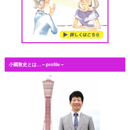
小國敦史とは…～profile～