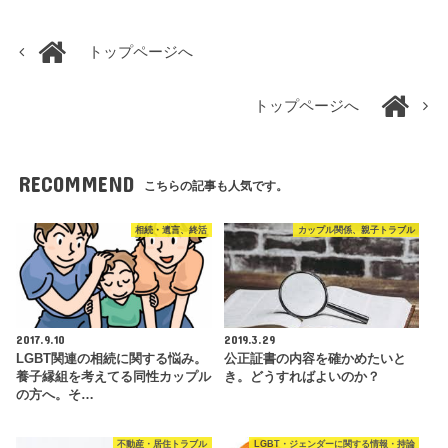
トップページへ
トップページへ
RECOMMEND
こちらの記事も人気です。
相続・遺言、終活
カップル関係、親子トラブル
2017.9.10
2019.3.29
LGBT関連の相続に関する悩み。
公正証書の内容を確かめたいと
養子縁組を考えてる同性カップル
き。どうすればよいのか？
の方へ。そ…
不動産・居住トラブル
LGBT・ジェンダーに関する情報・持論