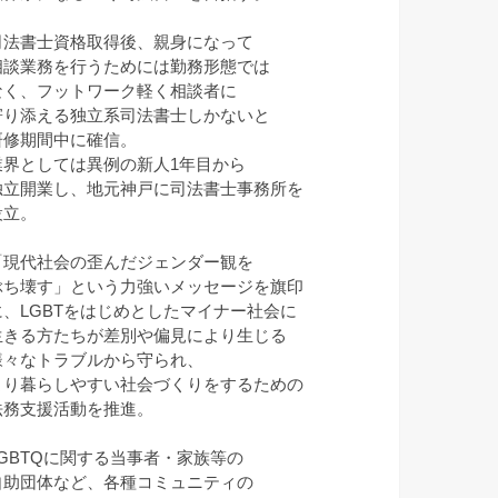
司法書士資格取得後、親身になって
相談業務を行うためには勤務形態では
なく、フットワーク軽く相談者に
寄り添える独立系司法書士しかないと
研修期間中に確信。
業界としては異例の新人1年目から
独立開業し、地元神戸に司法書士事務所を
設立。
「現代社会の歪んだジェンダー観を
ぶち壊す」という力強いメッセージを旗印
に、LGBTをはじめとしたマイナー社会に
生きる方たちが差別や偏見により生じる
様々なトラブルから守られ、
より暮らしやすい社会づくりをするための
法務支援活動を推進。
LGBTQに関する当事者・家族等の
自助団体など、各種コミュニティの