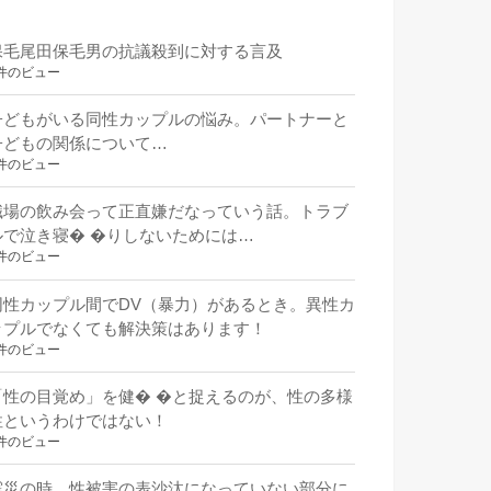
保毛尾田保毛男の抗議殺到に対する言及
件のビュー
子どもがいる同性カップルの悩み。パートナーと
子どもの関係について…
件のビュー
職場の飲み会って正直嫌だなっていう話。トラブ
ルで泣き寝� �りしないためには…
件のビュー
同性カップル間でDV（暴力）があるとき。異性カ
ップルでなくても解決策はあります！
件のビュー
「性の目覚め」を健� �と捉えるのが、性の多様
性というわけではない！
件のビュー
震災の時。性被害の表沙汰になっていない部分に