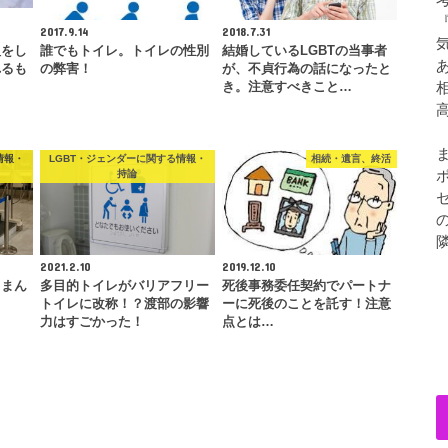
2017.9.14
2018.7.31
組をし
誰でもトイレ。トイレの性別
結婚しているLGBTの当事者
れるも
の弊害！
が、不貞行為の話になったと
き。注意すべきこと…
情報・
LGBT・ジェンダーに関する情報・
相続・遺言、終活
持論
2021.2.10
2019.12.10
てまん
多目的トイレがバリアフリー
死後事務委任契約でパートナ
トイレに改称！？渡部の影響
ーに死後のことを託す！注意
力はすごかった！
点とは…