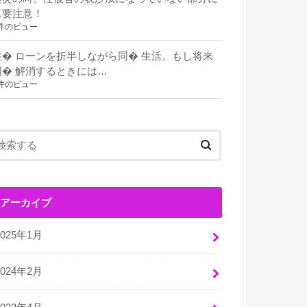
も要注意！
件のビュー
住� ローンを折半しながら同� 生活。もし将来
同� 解消するときには…
件のビュー
アーカイブ
2025年1月
2024年2月