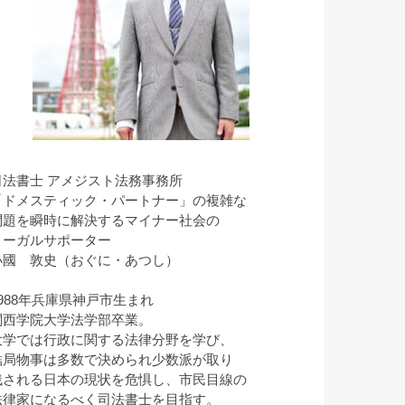
司法書士 アメジスト法務事務所
「ドメスティック・パートナー」の複雑な
問題を瞬時に解決するマイナー社会の
リーガルサポーター
小國 敦史（おぐに・あつし）
1988年兵庫県神戸市生まれ
関西学院大学法学部卒業。
大学では行政に関する法律分野を学び、
結局物事は多数で決められ少数派が取り
残される日本の現状を危惧し、市民目線の
法律家になるべく司法書士を目指す。