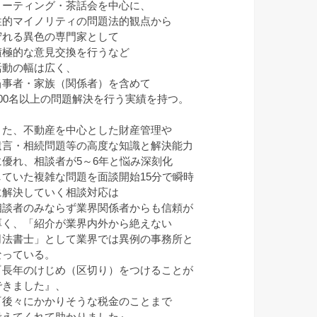
ミーティング・茶話会を中心に、
性的マイノリティの問題法的観点から
守れる異色の専門家として
積極的な意見交換を行うなど
活動の幅は広く、
当事者・家族（関係者）を含めて
100名以上の問題解決を行う実績を持つ。
また、不動産を中心とした財産管理や
遺言・相続問題等の高度な知識と解決能力
に優れ、相談者が5～6年と悩み深刻化
していた複雑な問題を面談開始15分で瞬時
に解決していく相談対応は
相談者のみならず業界関係者からも信頼が
厚く、「紹介が業界内外から絶えない
司法書士」として業界では異例の事務所と
なっている。
『長年のけじめ（区切り）をつけることが
できました』、
『後々にかかりそうな税金のことまで
考えてくれて助かりました』、