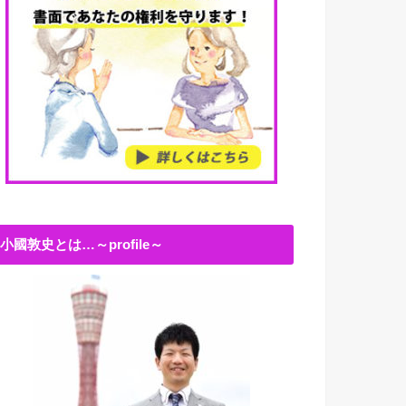
小國敦史とは…～profile～