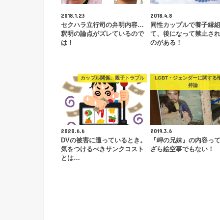
2018.1.23
2018.4.8
セクハラ立行司の弁明内容…
同性カップルで養子縁
釈明の論点がズレているので
て、後になって禁止さ
は！
のがある！
カップル関係、親子トラブル
LGBT・ジェンダーに関する
持論
2020.6.6
2019.3.6
DVの被害に遭っているとき。
『岬の兄妹』の内容っ
気をつけるべきサンクコスト
ざら絵空事でもない！
とは…