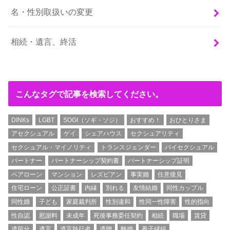
名・性別取扱いの変更
相続・遺言、終活
こんなタグで記事を検索してください。
DINKs
LGBT
SOGI（ソギ・ソジ）
おすすめ！
おひとりさま
アセクシュアル
ゲイ
シェアハウス
セクシュアリティ
セクシュアル・マイノリティ
トランスジェンダー
バイセクシュアル
パートナー
パートナーシップ契約書
パートナーシップ証明
ペアローン
マンション
レズビアン
事実婚
任意後見
住宅ローン
公正証書
内縁
別れる
友情結婚
同性カップル
同性婚
子ども
家庭裁判所
性別違和
性同一性障害
性的指向
性自認
慰謝料
未成年
死後事務委任契約
相続
職場
賃貸
遺留分
遺言
遺言執行者
遺贈
離婚
養子縁組