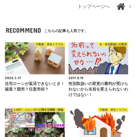
トップページへ
RECOMMEND
こちらの記事も人気です。
不動産・居住トラブル
名・性別取扱いの変更
2020.3.17
2017.8.19
住宅ローンが返済できないとき！
性別取扱いの変更の審判が受けら
破産？競売？任意売却？
れないから名前を変えられないわ
けではない！
LGBT・ジェンダーに関する情報・持論
不動産・居住トラブル