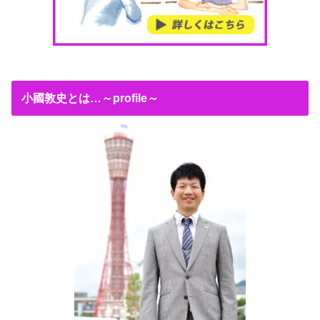
小國敦史とは…～profile～