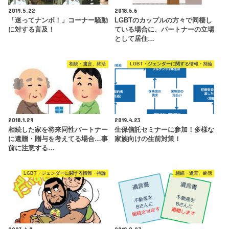
2019.5.22
2018.6.6
「迷ってナンボ！」コーナー騒動
LGBTのカップルの方々で同棲し
に対する言及！
ている場合に、パートナーの立場
として居住…
相続・遺言、終活
LGBT・ジェンダーに関する情報・持論
2018.1.29
2019.4.23
相続した家を将来同性パートナー
生保信託セミナーに参加！多様な
に遺贈・贈与を考えてる場合…事
家族向けの生前対策！
前に注意する…
LGBT・ジェンダーに関する情報・持論
相続・遺言、終活