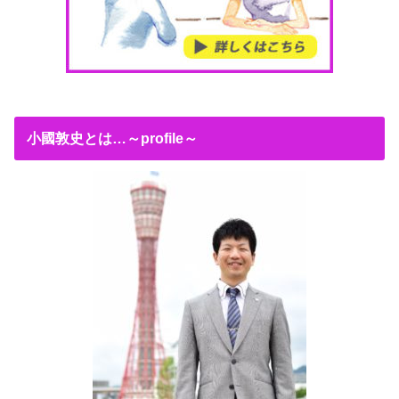
小國敦史とは…～profile～