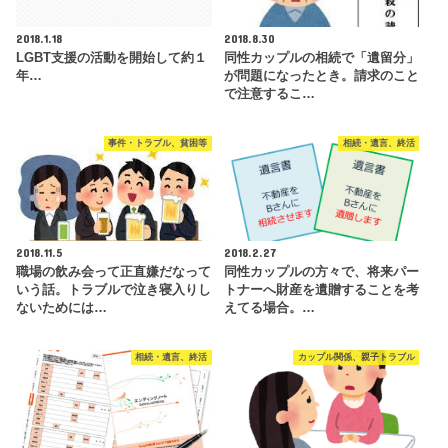
2018.1.18
2018.8.30
LGBT支援の活動を開始して約１
同性カップルの相続で「遺留分」
年…
が問題になったとき。請求のこと
で注意するこ…
事件・トラブル、貧困等
相続・遺言、終活
2018.11.5
2018.2.27
職場の飲み会って正直嫌だなって
同性カップルの方々で、将来パー
いう話。トラブルで泣き寝入りし
トナーへ財産を遺贈することを考
ないためには…
えてる場合。…
相続・遺言、終活
カップル関係、親子トラブル