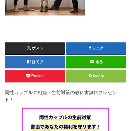
ポスト
シェア
はてブ
送る
Pocket
feedly
同性カップルの相続・生前対策の教科書無料プレゼン
ト！