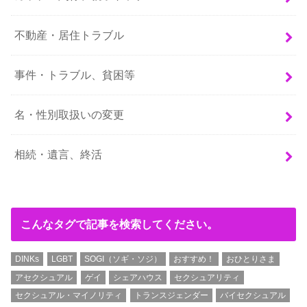
不動産・居住トラブル
事件・トラブル、貧困等
名・性別取扱いの変更
相続・遺言、終活
こんなタグで記事を検索してください。
DINKs
LGBT
SOGI（ソギ・ソジ）
おすすめ！
おひとりさま
アセクシュアル
ゲイ
シェアハウス
セクシュアリティ
セクシュアル・マイノリティ
トランスジェンダー
バイセクシュアル